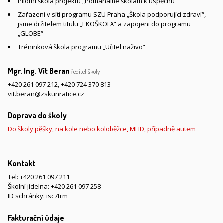
Pilotní škola projektu „Pomáháme školám k úspěchu“
Zařazeni v síti programu SZU Praha „Škola podporující zdraví“,
jsme držitelem titulu „EKOŠKOLA“ a zapojeni do programu
„GLOBE“
Tréninková škola programu „Učitel naživo“
Mgr. Ing. Vít Beran
ředitel školy
+420 261 097 212
,
+420 724 370 813
vit.beran@zskunratice.cz
Doprava do školy
Do školy pěšky, na kole nebo koloběžce, MHD, případně autem
Kontakt
Tel:
+420 261 097 211
Školní jídelna:
+420 261 097 258
ID schránky: isc7trm
Fakturační údaje