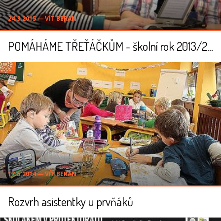
24.3.2015 ― VÍT BERAN
POMÁHÁME TŘEŤÁČKŮM - školní rok 2013/2014
17.5.2014 ― VÍT BERAN
Rozvrh asistentky u prvňáků