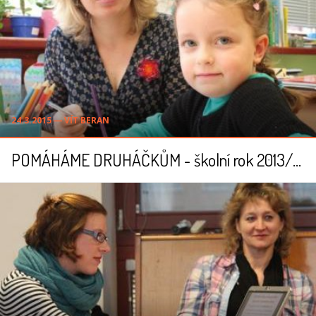
24.3.2015 ― VÍT BERAN
POMÁHÁME DRUHÁČKŮM - školní rok 2013/2014