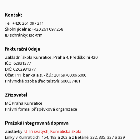
Kontakt
Tel:
+420 261 097 211
Školní jídelna:
+420 261 097 258
ID schránky: isc7trm
Fakturační údaje
Základní škola Kunratice, Praha 4, Předškolní 420
IČO: 62931377
DIČ: CZ62931377
Účet: PPF banka a.s. - č.ú.: 2016970000/6000
Právnická osoba (ředitelství): 600037461
Zřizovatel
MČ Praha Kunratice
Právní forma: příspěvková organizace
Pražská integrovaná doprava
Zastávky:
U Tří svatých
,
Kunratická škola
Linky v Kunraticích: 154, 193 a 203 a z Betáně: 332, 335, 337 a 339