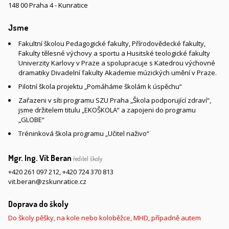
148 00 Praha 4 - Kunratice
Jsme
Fakultní školou Pedagogické fakulty, Přírodovědecké fakulty,
Fakulty tělesné výchovy a sportu a Husitské teologické fakulty
Univerzity Karlovy v Praze a spolupracuje s Katedrou výchovné
dramatiky Divadelní fakulty Akademie múzických umění v Praze.
Pilotní škola projektu „Pomáháme školám k úspěchu“
Zařazeni v síti programu SZU Praha „Škola podporující zdraví“,
jsme držitelem titulu „EKOŠKOLA“ a zapojeni do programu
„GLOBE“
Tréninková škola programu „Učitel naživo“
Mgr. Ing. Vít Beran
ředitel školy
+420 261 097 212
,
+420 724 370 813
vit.beran@zskunratice.cz
Doprava do školy
Do školy pěšky, na kole nebo koloběžce, MHD, případně autem