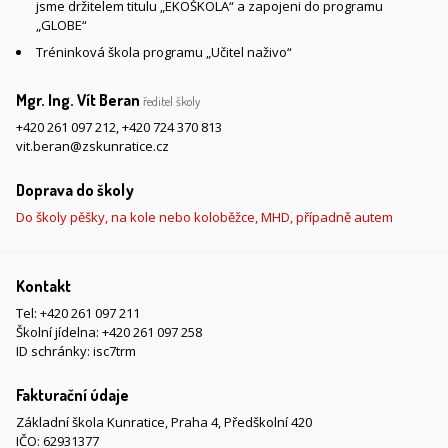
jsme držitelem titulu „EKOŠKOLA“ a zapojeni do programu
„GLOBE“
Tréninková škola programu „Učitel naživo“
Mgr. Ing. Vít Beran
ředitel školy
+420 261 097 212
,
+420 724 370 813
vit.beran@zskunratice.cz
Doprava do školy
Do školy pěšky, na kole nebo koloběžce, MHD, případně autem
Kontakt
Tel:
+420 261 097 211
Školní jídelna:
+420 261 097 258
ID schránky: isc7trm
Fakturační údaje
Základní škola Kunratice, Praha 4, Předškolní 420
IČO: 62931377