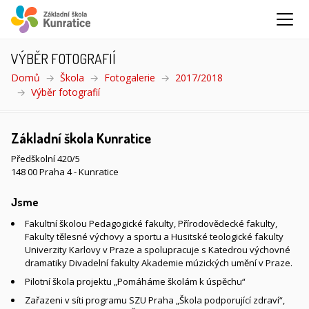
VÝBĚR FOTOGRAFIÍ
Domů
Škola
Fotogalerie
2017/2018
Výběr fotografií
(aktuální)
Základní škola Kunratice
Předškolní 420/5
148 00 Praha 4 - Kunratice
Jsme
Fakultní školou Pedagogické fakulty, Přírodovědecké fakulty,
Fakulty tělesné výchovy a sportu a Husitské teologické fakulty
Univerzity Karlovy v Praze a spolupracuje s Katedrou výchovné
dramatiky Divadelní fakulty Akademie múzických umění v Praze.
Pilotní škola projektu „Pomáháme školám k úspěchu“
Zařazeni v síti programu SZU Praha „Škola podporující zdraví“,