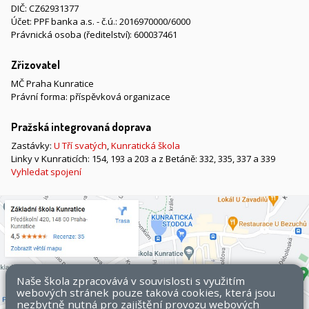
DIČ: CZ62931377
Účet: PPF banka a.s. - č.ú.: 2016970000/6000
Právnická osoba (ředitelství): 600037461
Zřizovatel
MČ Praha Kunratice
Právní forma: příspěvková organizace
Pražská integrovaná doprava
Zastávky:
U Tří svatých
,
Kunratická škola
Linky v Kunraticích: 154, 193 a 203 a z Betáně: 332, 335, 337 a 339
Vyhledat spojení
Naše škola zpracovává v souvislosti s využitím
webových stránek pouze taková cookies, která jsou
nezbytně nutná pro zajištění provozu webových