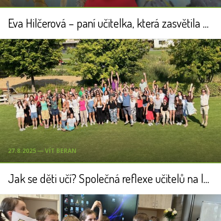
Eva Hilčerová – paní učitelka, která zasvětila kunratické škole celý svůj život
27.8.2025 ― VÍT BERAN
Jak se děti učí? Společná reflexe učitelů na letní škole