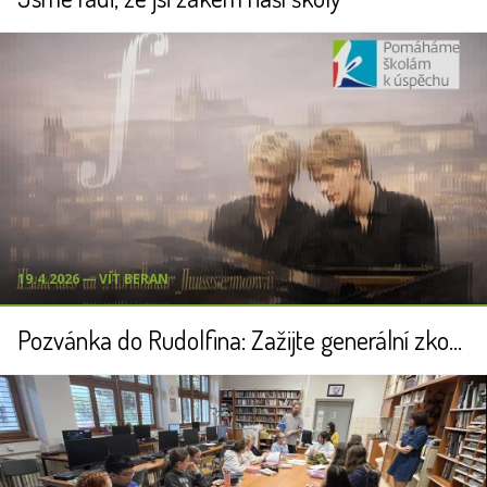
19.4.2026 ― VÍT BERAN
Pozvánka do Rudolfina: Zažijte generální zkoušku světového klavírního dua