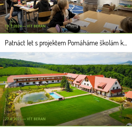
19.7.2024 ― VÍT BERAN
Patnáct let s projektem Pomáháme školám k úspěchu
27.8.2023 ― VÍT BERAN