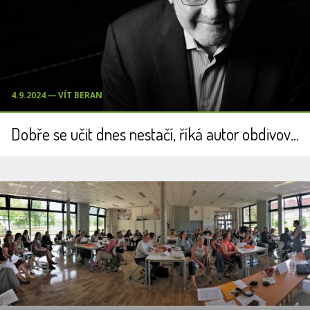
4.9.2024 ― VÍT BERAN
Dobře se učit dnes nestačí, říká autor obdivované vzdělávací reformy v Kanadě