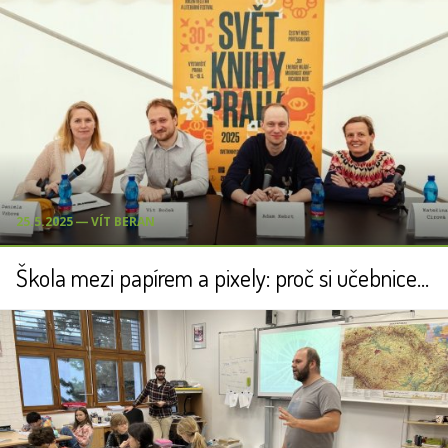
25.5.2025 ― VÍT BERAN
Škola mezi papírem a pixely: proč si učebnice a podcasty nemusí konkurovat