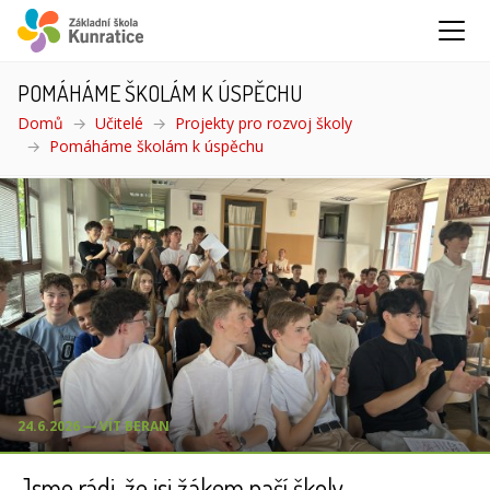
POMÁHÁME ŠKOLÁM K ÚSPĚCHU
Domů
Učitelé
Projekty pro rozvoj školy
Pomáháme školám k úspěchu
(aktuální)
24.6.2026 ― VÍT BERAN
Jsme rádi, že jsi žákem naší školy