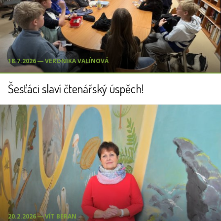
18.7.2026 ― VERONIKA VALÍNOVÁ
Šesťáci slaví čtenářský úspěch!
20.2.2026 ― VÍT BERAN