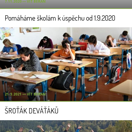
7.11.2020 ― VÍT BERAN
Pomáháme školám k úspěchu od 1.9.2020
21.3.2021 ― VÍT BERAN
ŠROŤÁK DEVÁŤÁKŮ