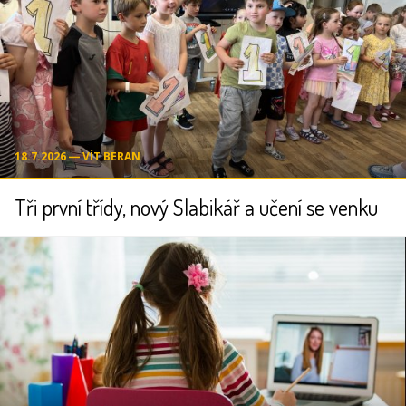
18.7.2026 ― VÍT BERAN
Tři první třídy, nový Slabikář a učení se venku