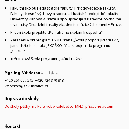
Fakultní školou Pedagogické fakulty, Přírodovědecké fakulty,
Fakulty tělesné výchovy a sportu a Husitské teologické fakulty
Univerzity Karlovy v Praze a spolupracuje s Katedrou výchovné
dramatiky Divadelní fakulty Akademie múzických umění v Praze.
Pilotní škola projektu „Pomáháme školám k úspěchu“
Zařazeni v síti programu SZU Praha „Škola podporující zdraví“,
jsme držitelem titulu „EKOŠKOLA“ a zapojeni do programu
„GLOBE“
Tréninková škola programu „Učitel naživo“
Mgr. Ing. Vít Beran
ředitel školy
+420 261 097 212
,
+420 724 370 813
vit.beran@zskunratice.cz
Doprava do školy
Do školy pěšky, na kole nebo koloběžce, MHD, případně autem
Kontakt