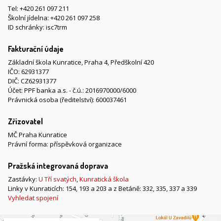
Tel:
+420 261 097 211
Školní jídelna:
+420 261 097 258
ID schránky: isc7trm
Fakturační údaje
Základní škola Kunratice, Praha 4, Předškolní 420
IČO: 62931377
DIČ: CZ62931377
Účet: PPF banka a.s. - č.ú.: 2016970000/6000
Právnická osoba (ředitelství): 600037461
Zřizovatel
MČ Praha Kunratice
Právní forma: příspěvková organizace
Pražská integrovaná doprava
Zastávky:
U Tří svatých
,
Kunratická škola
Linky v Kunraticích: 154, 193 a 203 a z Betáně: 332, 335, 337 a 339
Vyhledat spojení