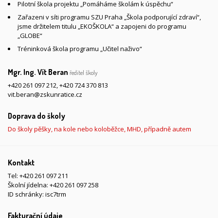
Pilotní škola projektu „Pomáháme školám k úspěchu“
Zařazeni v síti programu SZU Praha „Škola podporující zdraví“,
jsme držitelem titulu „EKOŠKOLA“ a zapojeni do programu
„GLOBE“
Tréninková škola programu „Učitel naživo“
Mgr. Ing. Vít Beran
ředitel školy
+420 261 097 212
,
+420 724 370 813
vit.beran@zskunratice.cz
Doprava do školy
Do školy pěšky, na kole nebo koloběžce, MHD, případně autem
Kontakt
Tel:
+420 261 097 211
Školní jídelna:
+420 261 097 258
ID schránky: isc7trm
Fakturační údaje