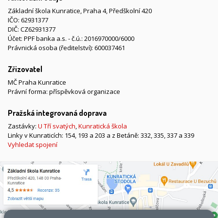
Základní škola Kunratice, Praha 4, Předškolní 420
IČO: 62931377
DIČ: CZ62931377
Účet: PPF banka a.s. - č.ú.: 2016970000/6000
Právnická osoba (ředitelství): 600037461
Zřizovatel
MČ Praha Kunratice
Právní forma: příspěvková organizace
Pražská integrovaná doprava
Zastávky:
U Tří svatých
,
Kunratická škola
Linky v Kunraticích: 154, 193 a 203 a z Betáně: 332, 335, 337 a 339
Vyhledat spojení