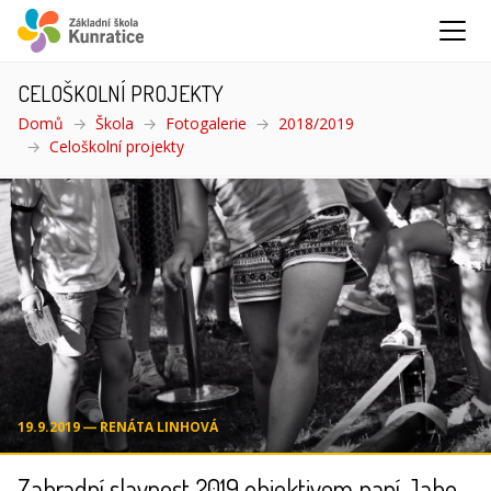
CELOŠKOLNÍ PROJEKTY
Domů
Škola
Fotogalerie
2018/2019
Celoškolní projekty
(aktuální)
19.9.2019 ― RENÁTA LINHOVÁ
Zahradní slavnost 2019 objektivem paní Jahodové