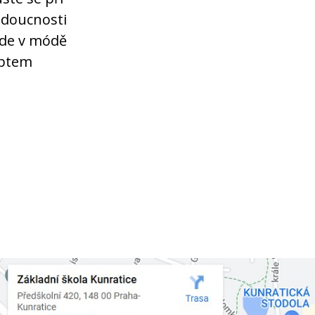
budoucnosti
bude v módě
eptem