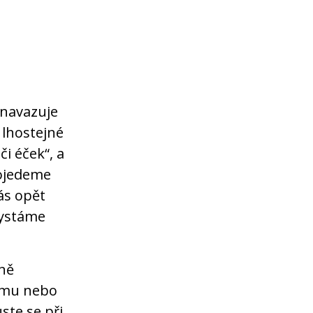
 navazuje
 lhostejné
či éček“, a
pojedeme
ás opět
hystáme
ně
rmu nebo
ste se při