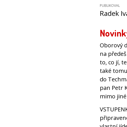
PUBLIKOVAL
Radek I
Novink
Oborový d
na předešl
to, co jí, 
také tomu
do Techman
pan Petr 
mimo jiné
VSTUPENKA
připraven
vlastní jí