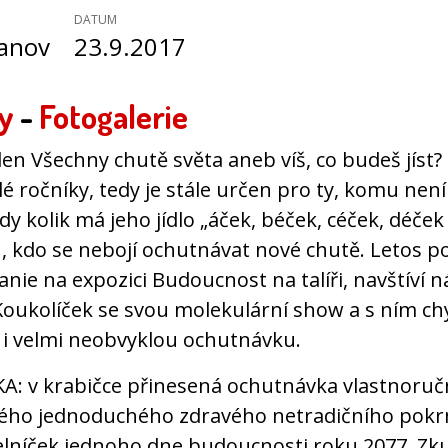
DATUM
vanov
23.9.2017
y
-
Fotogalerie
en Všechny chutě světa aneb víš, co budeš jíst?
é ročníky, tedy je stále určen pro ty, komu není
tedy kolik má jeho jídlo „áček, béček, céček, déček 
, kdo se nebojí ochutnávat nové chutě. Letos 
ie na expozici Budoucnost na talíři, navštíví n
Koukolíček se svou molekulární show a s ním c
 i velmi neobvyklou ochutnávku.
: v krabičce přinesená ochutnávka vlastnoruč
ého jednoduchého zdravého netradičního pok
delníček jednoho dne budoucnosti roku 2077. Zku