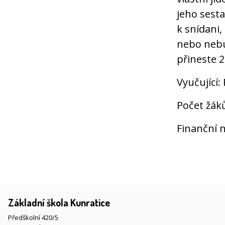
jeho sesta
k snídani,
nebo nebu
přineste 2
Vyučující:
Počet žák
Finanční n
Základní škola Kunratice
Předškolní 420/5