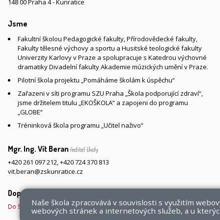
148 00 Praha 4 - Kunratice
Jsme
Fakultní školou Pedagogické fakulty, Přírodovědecké fakulty,
Fakulty tělesné výchovy a sportu a Husitské teologické fakulty
Univerzity Karlovy v Praze a spolupracuje s Katedrou výchovné
dramatiky Divadelní fakulty Akademie múzických umění v Praze.
Pilotní škola projektu „Pomáháme školám k úspěchu“
Zařazeni v síti programu SZU Praha „Škola podporující zdraví“,
jsme držitelem titulu „EKOŠKOLA“ a zapojeni do programu
„GLOBE“
Tréninková škola programu „Učitel naživo“
Mgr. Ing. Vít Beran
ředitel školy
+420 261 097 212
,
+420 724 370 813
vit.beran@zskunratice.cz
Doprava do školy
Naše škola zpracovává v souvislosti s využitím webo
Do školy pěšky, na kole nebo koloběžce, MHD, případně autem
webových stránek a internetových služeb, a u kterých