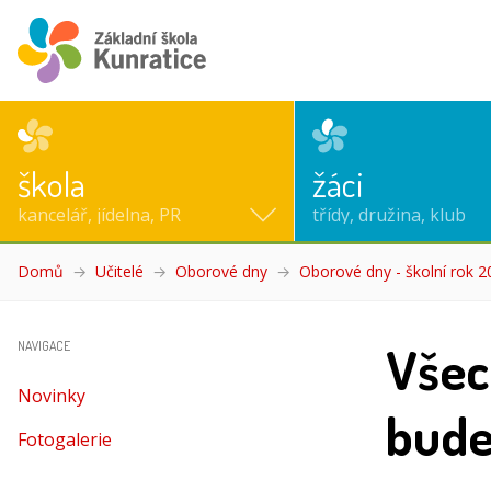
škola
žáci
kancelář, jídelna, PR
třídy, družina, klub
Domů
Učitelé
Oborové dny
Oborové dny - školní rok 
Všec
NAVIGACE
Novinky
budeš
Fotogalerie