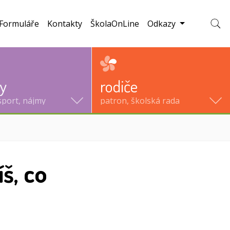
Formuláře
Kontakty
ŠkolaOnLine
Odkazy
Zobraz
ty
rodiče
sport, nájmy
patron, školská rada
š, co