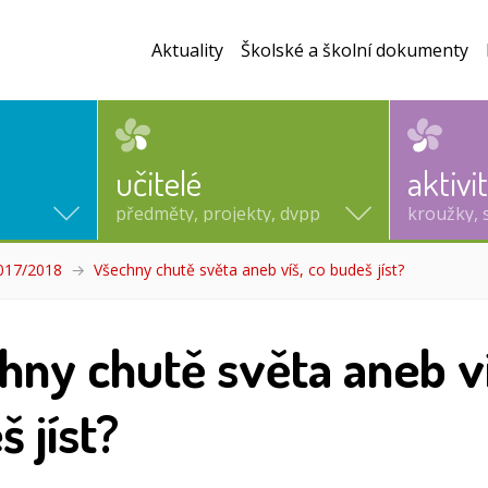
Aktuality
Školské a školní dokumenty
učitelé
aktivi
předměty, projekty, dvpp
kroužky, 
2017/2018
Všechny chutě světa aneb víš, co budeš jíst?
(aktuální)
hny chutě světa aneb ví
 jíst?