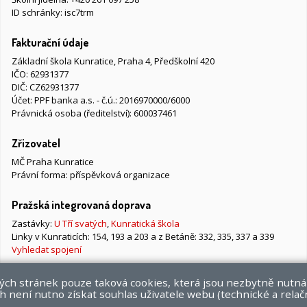
ID schránky: isc7trm
Fakturační údaje
Základní škola Kunratice, Praha 4, Předškolní 420
IČO: 62931377
DIČ: CZ62931377
Účet: PPF banka a.s. - č.ú.: 2016970000/6000
Právnická osoba (ředitelství): 600037461
Zřizovatel
MČ Praha Kunratice
Právní forma: příspěvková organizace
Pražská integrovaná doprava
Zastávky:
U Tří svatých
,
Kunratická škola
Linky v Kunraticích: 154, 193 a 203 a z Betáně: 332, 335, 337 a 339
Vyhledat spojení
vých stránek pouze taková cookies, která jsou nezbytně nutná
 není nutno získat souhlas uživatele webu (technické a relač