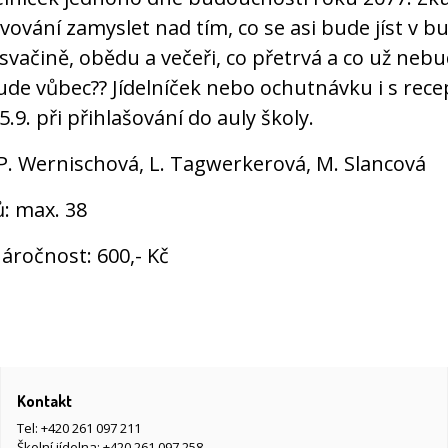
vování zamyslet nad tím, co se asi bude jíst v 
 svačině, obědu a večeři, co přetrvá a co už ne
de vůbec?? Jídelníček nebo ochutnávku i s rec
5.9. při přihlašování do auly školy.
 P. Wernischová, L. Tagwerkerová, M. Slancová
ů: max. 38
áročnost: 600,- Kč
Kontakt
Tel:
+420 261 097 211
Školní jídelna:
+420 261 097 258