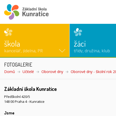
škola
žáci
kancelář, jídelna, PR
třídy, družina, klub
FOTOGALERIE
Domů
Učitelé
Oborové dny
Oborové dny - školní rok 
Základní škola Kunratice
Předškolní 420/5
148 00 Praha 4 - Kunratice
Jsme