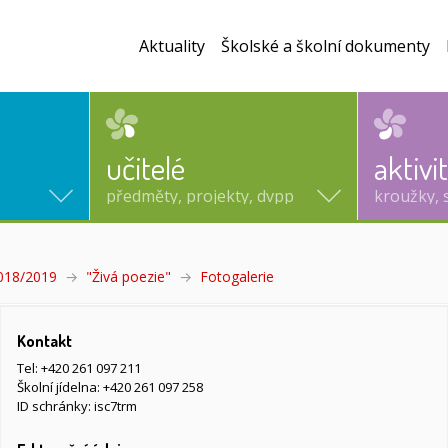
Aktuality
Školské a školní dokumenty
učitelé
aktivi
předměty, projekty, dvpp
kroužky, 
2018/2019
"Živá poezie"
Fotogalerie
(aktuální)
Kontakt
Tel:
+420 261 097 211
Školní jídelna:
+420 261 097 258
ID schránky: isc7trm