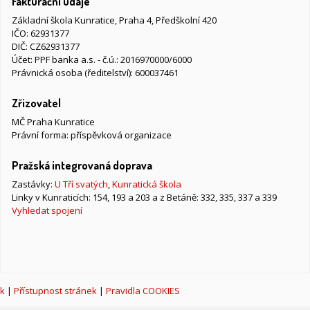
Fakturační údaje
Základní škola Kunratice, Praha 4, Předškolní 420
IČO: 62931377
DIČ: CZ62931377
Účet: PPF banka a.s. - č.ú.: 2016970000/6000
Právnická osoba (ředitelství): 600037461
Zřizovatel
MČ Praha Kunratice
Právní forma: příspěvková organizace
Pražská integrovaná doprava
Zastávky:
U Tří svatých
,
Kunratická škola
Linky v Kunraticích: 154, 193 a 203 a z Betáně: 332, 335, 337 a 339
Vyhledat spojení
k
|
Přístupnost stránek
|
Pravidla COOKIES