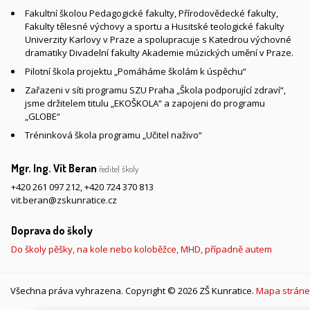
Fakultní školou Pedagogické fakulty, Přírodovědecké fakulty,
Fakulty tělesné výchovy a sportu a Husitské teologické fakulty
Univerzity Karlovy v Praze a spolupracuje s Katedrou výchovné
dramatiky Divadelní fakulty Akademie múzických umění v Praze.
Pilotní škola projektu „Pomáháme školám k úspěchu“
Zařazeni v síti programu SZU Praha „Škola podporující zdraví“,
jsme držitelem titulu „EKOŠKOLA“ a zapojeni do programu
„GLOBE“
Tréninková škola programu „Učitel naživo“
Mgr. Ing. Vít Beran
ředitel školy
+420 261 097 212
,
+420 724 370 813
vit.beran@zskunratice.cz
Doprava do školy
Do školy pěšky, na kole nebo koloběžce, MHD, případně autem
Všechna práva vyhrazena. Copyright © 2026 ZŠ Kunratice.
Mapa stráne