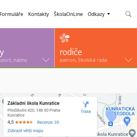
Formuláře
Kontakty
ŠkolaOnLine
Odkazy
Zobraz
ty
rodiče
sport, nájmy
patron, školská rada