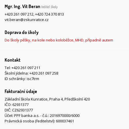
Mgr. Ing. Vít Beran
ředitel školy
+420 261 097 212
,
+420 724 370 813
vit.beran@zskunratice.cz
Doprava do školy
Do školy pěšky, na kole nebo koloběžce, MHD, případně autem
Kontakt
Tel:
+420 261 097 211
Školní jídelna:
+420 261 097 258
ID schránky: isc7trm
Fakturační údaje
Základní škola Kunratice, Praha 4, Předškolní 420
IČO: 62931377
DIČ: CZ62931377
Účet: PPF banka a.s. - č.ú.: 2016970000/6000
Právnická osoba (ředitelství): 600037461