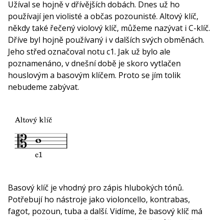
Užíval se hojně v dřívějších dobách. Dnes už ho
používají jen violisté a občas pozounisté. Altový klíč,
někdy také řečený violový klíč, můžeme nazývat i C-klíč.
Dříve byl hojně používaný i v dalších svých obměnách.
Jeho střed označoval notu c1. Jak už bylo ale
poznamenáno, v dnešní době je skoro vytlačen
houslovým a basovým klíčem. Proto se jím tolik
nebudeme zabývat.
Basový klíč je vhodný pro zápis hlubokých tónů.
Potřebují ho nástroje jako violoncello, kontrabas,
fagot, pozoun, tuba a další. Vidíme, že basový klíč má