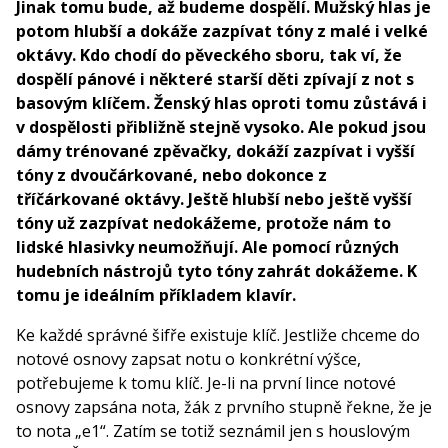
Jinak tomu bude, až budeme dospělí. Mužský hlas je
potom hlubší a dokáže zazpívat tóny z malé i velké
oktávy. Kdo chodí do pěveckého sboru, tak ví, že
dospělí pánové i některé starší děti zpívají z not s
basovým klíčem. Ženský hlas oproti tomu zůstává i
v dospělosti přibližně stejně vysoko. Ale pokud jsou
dámy trénované zpěvačky, dokáží zazpívat i vyšší
tóny z dvoučárkované, nebo dokonce z
tříčárkované oktávy. Ještě hlubší nebo ještě vyšší
tóny už zazpívat nedokážeme, protože nám to
lidské hlasivky neumožňují. Ale pomocí různých
hudebních nástrojů tyto tóny zahrát dokážeme. K
tomu je ideálním příkladem klavír.
Ke každé správné šifře existuje klíč. Jestliže chceme do
notové osnovy zapsat notu o konkrétní výšce,
potřebujeme k tomu klíč. Je-li na první lince notové
osnovy zapsána nota, žák z prvního stupně řekne, že je
to nota „e1“. Zatím se totiž seznámil jen s houslovým