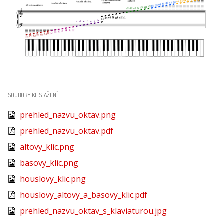
SOUBORY KE STAŽENÍ
prehled_nazvu_oktav.png
prehled_nazvu_oktav.pdf
altovy_klic.png
basovy_klic.png
houslovy_klic.png
houslovy_altovy_a_basovy_klic.pdf
prehled_nazvu_oktav_s_klaviaturou.jpg