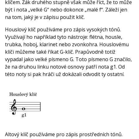
klíčem. Žák druhého stupně však může říct, že to může
být i nota „velké G“ nebo dokonce „malé f“. Záleží jen
na tom, jaký je v zápisu použit klíč.
Houslový klíč používáme pro zápis vysokých tónů.
Využívají ho například tyto nástroje: flétna, housle,
trubka, hoboj, klarinet nebo zvonkohra. Houslovému
klíči můžeme také říkat G-klíč. Prapůvodně totiž
vypadal jako velké písmeno G. Toto písmeno G značilo,
že na druhou linku notové osnovy patří nota g1. Od
této noty si pak hráči už dokázali odvodit ty ostatní.
Altový klíč používáme pro zápis prostředních tónů.