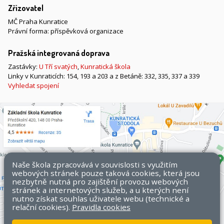
Zřizovatel
MČ Praha Kunratice
Právní forma: příspěvková organizace
Pražská integrovaná doprava
Zastávky:
U Tří svatých
,
Kunratická škola
Linky v Kunraticích: 154, 193 a 203 a z Betáně: 332, 335, 337 a 339
Vyhledat spojení
Naše škola zpracovává v souvislosti s využitím
webových stránek pouze taková cookies, která jsou
nezbytně nutná pro zajištění provozu webových
stránek a internetových služeb, a u kterých není
nutno získat souhlas uživatele webu (technické a
relační cookies).
Pravidla cookies