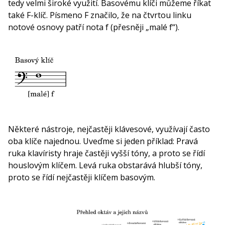
tedy velmi široké využití. Basovému klíči můžeme říkat
také F-klíč. Písmeno F značilo, že na čtvrtou linku
notové osnovy patří nota f (přesněji „malé f“).
Některé nástroje, nejčastěji klávesové, využívají často
oba klíče najednou. Uveďme si jeden příklad: Pravá
ruka klavíristy hraje častěji vyšší tóny, a proto se řídí
houslovým klíčem. Levá ruka obstarává hlubší tóny,
proto se řídí nejčastěji klíčem basovým.