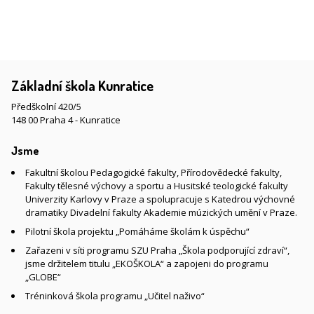
Základní škola Kunratice
Předškolní 420/5
148 00 Praha 4 - Kunratice
Jsme
Fakultní školou Pedagogické fakulty, Přírodovědecké fakulty,
Fakulty tělesné výchovy a sportu a Husitské teologické fakulty
Univerzity Karlovy v Praze a spolupracuje s Katedrou výchovné
dramatiky Divadelní fakulty Akademie múzických umění v Praze.
Pilotní škola projektu „Pomáháme školám k úspěchu“
Zařazeni v síti programu SZU Praha „Škola podporující zdraví“,
jsme držitelem titulu „EKOŠKOLA“ a zapojeni do programu
„GLOBE“
Tréninková škola programu „Učitel naživo“