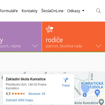
Formuláře
Kontakty
ŠkolaOnLine
Odkazy
Zobraz
ty
rodiče
sport, nájmy
patron, školská rada