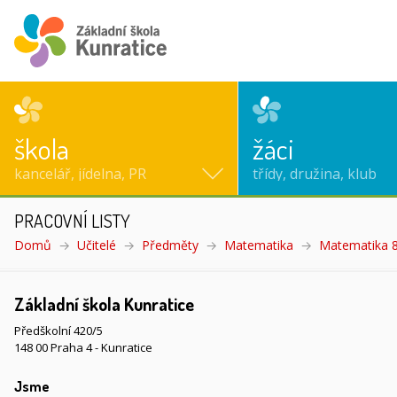
škola
žáci
kancelář, jídelna, PR
třídy, družina, klub
PRACOVNÍ LISTY
Domů
Učitelé
Předměty
Matematika
Matematika 8
Základní škola Kunratice
Předškolní 420/5
148 00 Praha 4 - Kunratice
Jsme