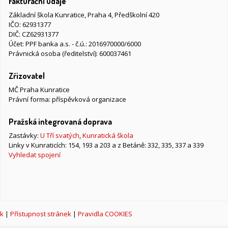
Fakturační údaje
Základní škola Kunratice, Praha 4, Předškolní 420
IČO: 62931377
DIČ: CZ62931377
Účet: PPF banka a.s. - č.ú.: 2016970000/6000
Právnická osoba (ředitelství): 600037461
Zřizovatel
MČ Praha Kunratice
Právní forma: příspěvková organizace
Pražská integrovaná doprava
Zastávky:
U Tří svatých
,
Kunratická škola
Linky v Kunraticích: 154, 193 a 203 a z Betáně: 332, 335, 337 a 339
Vyhledat spojení
k
|
Přístupnost stránek
|
Pravidla COOKIES