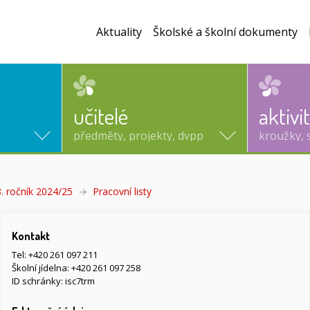
Aktuality
Školské a školní dokumenty
učitelé
aktivi
předměty, projekty, dvpp
kroužky, 
. ročník 2024/25
Pracovní listy
(aktuální)
Kontakt
Tel:
+420 261 097 211
Školní jídelna:
+420 261 097 258
ID schránky: isc7trm