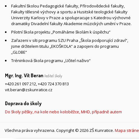
Fakultní školou Pedagogické fakulty, Přírodovědecké fakulty,
Fakulty tělesné výchovy a sportu a Husitské teologické fakulty
Univerzity Karlovy v Praze a spolupracuje s Katedrou výchovné
dramatiky Divadelní fakulty Akademie múzických umění v Praze.
Pilotní škola projektu „Pomáháme školám k úspěchu“
Zařazeni v síti programu SZU Praha „Škola podporující zdraví“,
jsme držitelem titulu „EKOŠKOLA“ a zapojeni do programu
„GLOBE“
Tréninková škola programu „Učitel naživo“
Mgr. Ing. Vít Beran
ředitel školy
+420 261 097 212
,
+420 724 370 813
vit.beran@zskunratice.cz
Doprava do školy
Do školy pěšky, na kole nebo koloběžce, MHD, případně autem
Všechna práva vyhrazena. Copyright © 2026 ZŠ Kunratice.
Mapa stráne