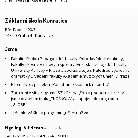
Základní škola Kunratice
Předškolní 420/5
148 00 Praha 4 - Kunratice
Jsme
Fakultní školou Pedagogické fakulty, Přírodovědecké fakulty,
Fakulty tělesné výchovy a sportu a Husitské teologické fakulty
Univerzity Karlovy v Praze a spolupracuje s Katedrou výchovné
dramatiky Divadelní fakulty Akademie múzických umění v Praze.
Pilotní škola projektu „Pomáháme školám k úspěchu“
Zařazeni v síti programu SZU Praha „Škola podporující zdraví“,
jsme držitelem titulu „EKOŠKOLA“ a zapojeni do programu
„GLOBE“
Tréninková škola programu „Učitel naživo“
Mgr. Ing. Vít Beran
ředitel školy
+420 261 097 212
,
+420 724 370 813