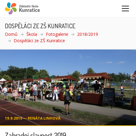
DOSPĚLÁCI ZE ZŠ KUNRATICE
Domů
Škola
Fotogalerie
2018/2019
Dospěláci ze ZŠ Kunratice
(aktuální)
19.9.2019 ― RENÁTA LINHOVÁ
Zahradní slavnost 2019