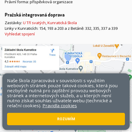
Právní forma: příspěvková organizace
Pražská integrovaná doprava
Zastávky:
U Tří svatých
,
Kunratická škola
Linky v Kunraticích: 154, 193 a 203 a z Betáně: 332, 335, 337 a 339
Vyhledat spojení
Naše škola zpracovává v souvislosti s využitím
webových stránek pouze taková cookies, která jsou
nezbytně nutná pro zajištění provozu webových
stránek a internetových služeb, a u kterých není
nutno získat souhlas uživatele webu (technické a
relační cookies).
Pravidla cookies
ROZUMÍM
Všechna práva vyhrazena. Copyright © 2026 ZŠ Kunratice.
Mapa
stránek
|
Přístupnost stránek
|
Pravidla COOKIES