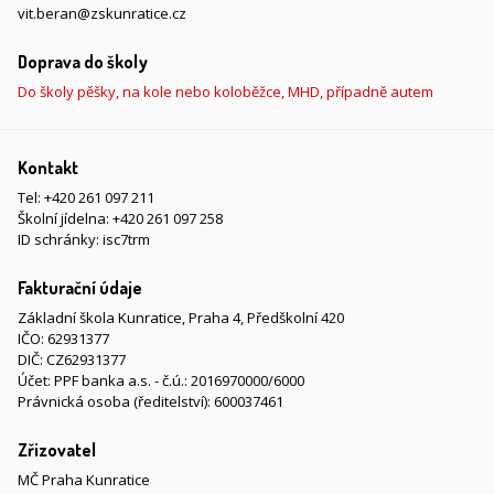
vit.beran@zskunratice.cz
Doprava do školy
Do školy pěšky, na kole nebo koloběžce, MHD, případně autem
Kontakt
Tel:
+420 261 097 211
Školní jídelna:
+420 261 097 258
ID schránky: isc7trm
Fakturační údaje
Základní škola Kunratice, Praha 4, Předškolní 420
IČO: 62931377
DIČ: CZ62931377
Účet: PPF banka a.s. - č.ú.: 2016970000/6000
Právnická osoba (ředitelství): 600037461
Zřizovatel
MČ Praha Kunratice