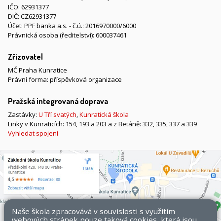
IČO: 62931377
DIČ: CZ62931377
Účet: PPF banka a.s. - č.ú.: 2016970000/6000
Právnická osoba (ředitelství): 600037461
Zřizovatel
MČ Praha Kunratice
Právní forma: příspěvková organizace
Pražská integrovaná doprava
Zastávky:
U Tří svatých
,
Kunratická škola
Linky v Kunraticích: 154, 193 a 203 a z Betáně: 332, 335, 337 a 339
Vyhledat spojení
Naše škola zpracovává v souvislosti s využitím
webových stránek pouze taková cookies, která jsou