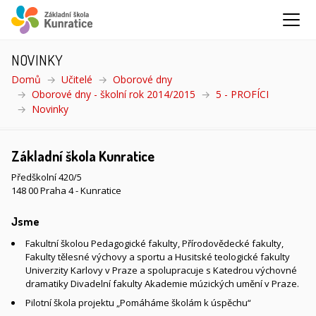
NOVINKY
Domů
Učitelé
Oborové dny
Oborové dny - školní rok 2014/2015
5 - PROFÍCI
Novinky
(aktuální)
Základní škola Kunratice
Předškolní 420/5
148 00 Praha 4 - Kunratice
Jsme
Fakultní školou Pedagogické fakulty, Přírodovědecké fakulty,
Fakulty tělesné výchovy a sportu a Husitské teologické fakulty
Univerzity Karlovy v Praze a spolupracuje s Katedrou výchovné
dramatiky Divadelní fakulty Akademie múzických umění v Praze.
Pilotní škola projektu „Pomáháme školám k úspěchu“