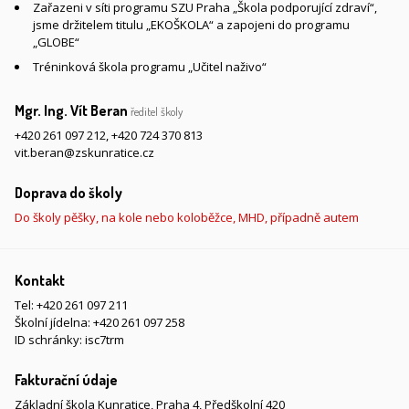
Zařazeni v síti programu SZU Praha „Škola podporující zdraví“,
jsme držitelem titulu „EKOŠKOLA“ a zapojeni do programu
„GLOBE“
Tréninková škola programu „Učitel naživo“
Mgr. Ing. Vít Beran
ředitel školy
+420 261 097 212
,
+420 724 370 813
vit.beran@zskunratice.cz
Doprava do školy
Do školy pěšky, na kole nebo koloběžce, MHD, případně autem
Kontakt
Tel:
+420 261 097 211
Školní jídelna:
+420 261 097 258
ID schránky: isc7trm
Fakturační údaje
Základní škola Kunratice, Praha 4, Předškolní 420