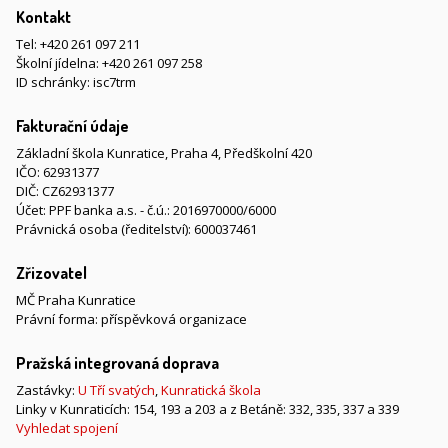
Kontakt
Tel:
+420 261 097 211
Školní jídelna:
+420 261 097 258
ID schránky: isc7trm
Fakturační údaje
Základní škola Kunratice, Praha 4, Předškolní 420
IČO: 62931377
DIČ: CZ62931377
Účet: PPF banka a.s. - č.ú.: 2016970000/6000
Právnická osoba (ředitelství): 600037461
Zřizovatel
MČ Praha Kunratice
Právní forma: příspěvková organizace
Pražská integrovaná doprava
Zastávky:
U Tří svatých
,
Kunratická škola
Linky v Kunraticích: 154, 193 a 203 a z Betáně: 332, 335, 337 a 339
Vyhledat spojení