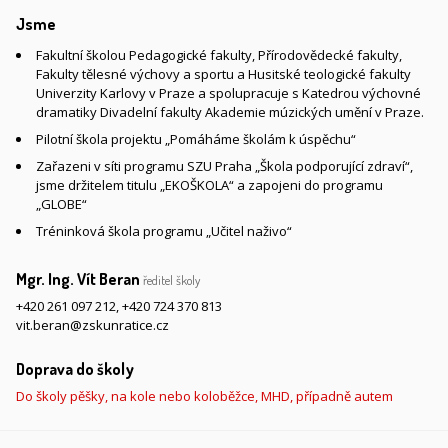
Jsme
Fakultní školou Pedagogické fakulty, Přírodovědecké fakulty,
Fakulty tělesné výchovy a sportu a Husitské teologické fakulty
Univerzity Karlovy v Praze a spolupracuje s Katedrou výchovné
dramatiky Divadelní fakulty Akademie múzických umění v Praze.
Pilotní škola projektu „Pomáháme školám k úspěchu“
Zařazeni v síti programu SZU Praha „Škola podporující zdraví“,
jsme držitelem titulu „EKOŠKOLA“ a zapojeni do programu
„GLOBE“
Tréninková škola programu „Učitel naživo“
Mgr. Ing. Vít Beran
ředitel školy
+420 261 097 212
,
+420 724 370 813
vit.beran@zskunratice.cz
Doprava do školy
Do školy pěšky, na kole nebo koloběžce, MHD, případně autem