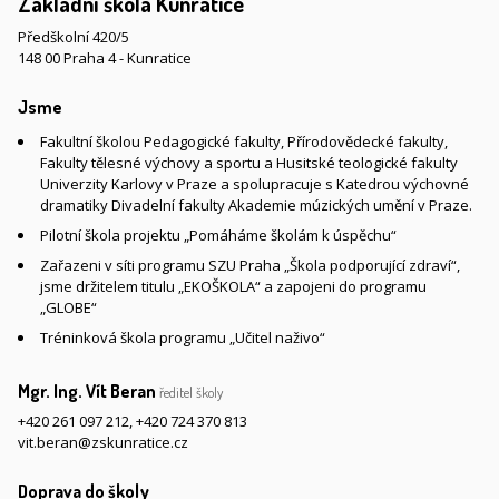
Základní škola Kunratice
Předškolní 420/5
148 00 Praha 4 - Kunratice
Jsme
Fakultní školou Pedagogické fakulty, Přírodovědecké fakulty,
Fakulty tělesné výchovy a sportu a Husitské teologické fakulty
Univerzity Karlovy v Praze a spolupracuje s Katedrou výchovné
dramatiky Divadelní fakulty Akademie múzických umění v Praze.
Pilotní škola projektu „Pomáháme školám k úspěchu“
Zařazeni v síti programu SZU Praha „Škola podporující zdraví“,
jsme držitelem titulu „EKOŠKOLA“ a zapojeni do programu
„GLOBE“
Tréninková škola programu „Učitel naživo“
Mgr. Ing. Vít Beran
ředitel školy
+420 261 097 212
,
+420 724 370 813
vit.beran@zskunratice.cz
Doprava do školy