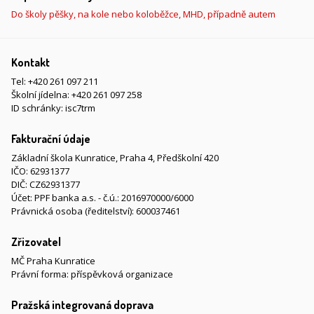
Do školy pěšky, na kole nebo koloběžce, MHD, případně autem
Kontakt
Tel:
+420 261 097 211
Školní jídelna:
+420 261 097 258
ID schránky: isc7trm
Fakturační údaje
Základní škola Kunratice, Praha 4, Předškolní 420
IČO: 62931377
DIČ: CZ62931377
Účet: PPF banka a.s. - č.ú.: 2016970000/6000
Právnická osoba (ředitelství): 600037461
Zřizovatel
MČ Praha Kunratice
Právní forma: příspěvková organizace
Pražská integrovaná doprava