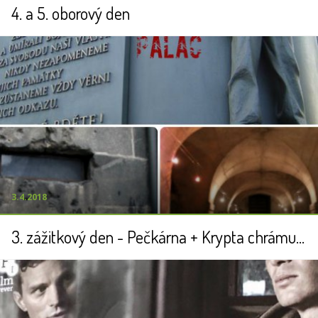
4. a 5. oborový den
3.4.2018
3. zážitkový den - Pečkárna + Krypta chrámu sv. Cyrila a Metoděje