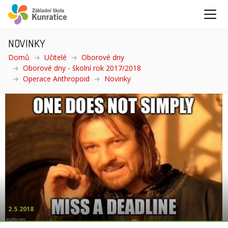
NOVINKY
Domů
Učitelé
Oborové dny
Oborové dny - školní rok 2017/2018
Operace Anthropoid
Novinky
(aktuální)
2.5.2018