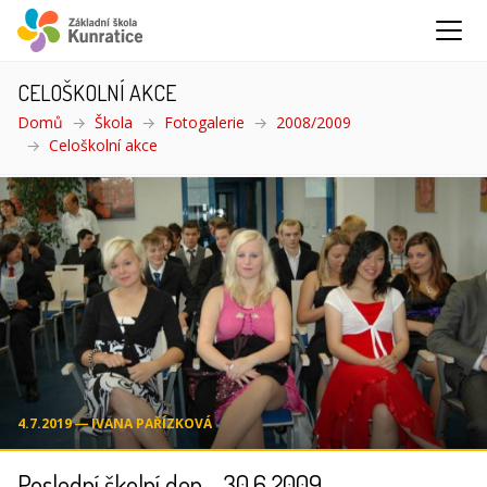
CELOŠKOLNÍ AKCE
Domů
Škola
Fotogalerie
2008/2009
Celoškolní akce
(aktuální)
4.7.2019 ― IVANA PAŘÍZKOVÁ
Poslední školní den - 30.6.2009