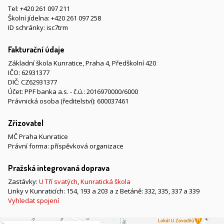
Tel:
+420 261 097 211
Školní jídelna:
+420 261 097 258
ID schránky: isc7trm
Fakturační údaje
Základní škola Kunratice, Praha 4, Předškolní 420
IČO: 62931377
DIČ: CZ62931377
Účet: PPF banka a.s. - č.ú.: 2016970000/6000
Právnická osoba (ředitelství): 600037461
Zřizovatel
MČ Praha Kunratice
Právní forma: příspěvková organizace
Pražská integrovaná doprava
Zastávky:
U Tří svatých
,
Kunratická škola
Linky v Kunraticích: 154, 193 a 203 a z Betáně: 332, 335, 337 a 339
Vyhledat spojení