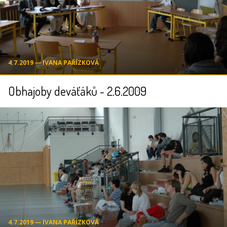
4.7.2019 ― IVANA PAŘÍZKOVÁ
Obhajoby deváťáků - 2.6.2009
4.7.2019 ― IVANA PAŘÍZKOVÁ