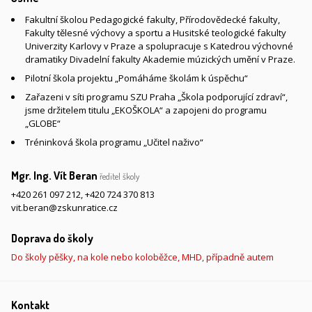
Fakultní školou Pedagogické fakulty, Přírodovědecké fakulty,
Fakulty tělesné výchovy a sportu a Husitské teologické fakulty
Univerzity Karlovy v Praze a spolupracuje s Katedrou výchovné
dramatiky Divadelní fakulty Akademie múzických umění v Praze.
Pilotní škola projektu „Pomáháme školám k úspěchu“
Zařazeni v síti programu SZU Praha „Škola podporující zdraví“,
jsme držitelem titulu „EKOŠKOLA“ a zapojeni do programu
„GLOBE“
Tréninková škola programu „Učitel naživo“
Mgr. Ing. Vít Beran
ředitel školy
+420 261 097 212
,
+420 724 370 813
vit.beran@zskunratice.cz
Doprava do školy
Do školy pěšky, na kole nebo koloběžce, MHD, případně autem
Kontakt