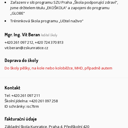
Zařazeni v síti programu SZU Praha „Škola podporující zdraví“,
jsme držitelem titulu „EKOŠKOLA“ a zapojeni do programu
„GLOBE“
Tréninková škola programu „Učitel naživo“
Mgr. Ing. Vít Beran
ředitel školy
+420 261 097 212
,
+420 724 370 813
vit.beran@zskunratice.cz
Doprava do školy
Do školy pěšky, na kole nebo koloběžce, MHD, případně autem
Kontakt
Tel:
+420 261 097 211
Školní jídelna:
+420 261 097 258
ID schránky: isc7trm
Fakturační údaje
Základní škola Kunratice, Praha 4, Předškolní 420