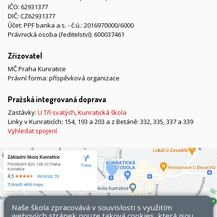
IČO: 62931377
DIČ: CZ62931377
Účet: PPF banka a.s. - č.ú.: 2016970000/6000
Právnická osoba (ředitelství): 600037461
Zřizovatel
MČ Praha Kunratice
Právní forma: příspěvková organizace
Pražská integrovaná doprava
Zastávky:
U Tří svatých
,
Kunratická škola
Linky v Kunraticích: 154, 193 a 203 a z Betáně: 332, 335, 337 a 339
Vyhledat spojení
Naše škola zpracovává v souvislosti s využitím
webových stránek pouze taková cookies, která jsou