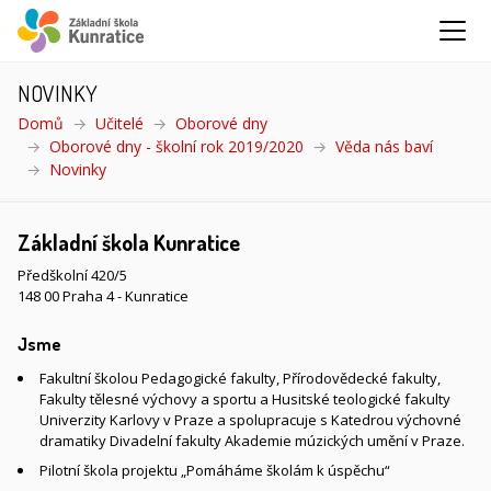
NOVINKY
Domů
Učitelé
Oborové dny
Oborové dny - školní rok 2019/2020
Věda nás baví
Novinky
(aktuální)
Základní škola Kunratice
Předškolní 420/5
148 00 Praha 4 - Kunratice
Jsme
Fakultní školou Pedagogické fakulty, Přírodovědecké fakulty,
Fakulty tělesné výchovy a sportu a Husitské teologické fakulty
Univerzity Karlovy v Praze a spolupracuje s Katedrou výchovné
dramatiky Divadelní fakulty Akademie múzických umění v Praze.
Pilotní škola projektu „Pomáháme školám k úspěchu“