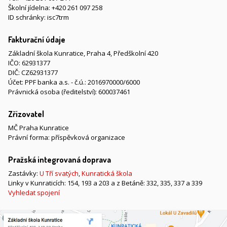
Školní jídelna:
+420 261 097 258
ID schránky: isc7trm
Fakturační údaje
Základní škola Kunratice, Praha 4, Předškolní 420
IČO: 62931377
DIČ: CZ62931377
Účet: PPF banka a.s. - č.ú.: 2016970000/6000
Právnická osoba (ředitelství): 600037461
Zřizovatel
MČ Praha Kunratice
Právní forma: příspěvková organizace
Pražská integrovaná doprava
Zastávky:
U Tří svatých
,
Kunratická škola
Linky v Kunraticích: 154, 193 a 203 a z Betáně: 332, 335, 337 a 339
Vyhledat spojení