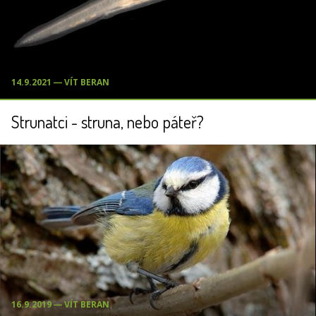
14.9.2021 ― VÍT BERAN
Strunatci - struna, nebo páteř?
16.9.2019 ― VÍT BERAN