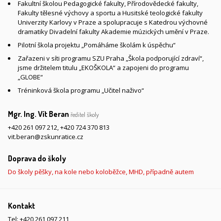
Fakultní školou Pedagogické fakulty, Přírodovědecké fakulty,
Fakulty tělesné výchovy a sportu a Husitské teologické fakulty
Univerzity Karlovy v Praze a spolupracuje s Katedrou výchovné
dramatiky Divadelní fakulty Akademie múzických umění v Praze.
Pilotní škola projektu „Pomáháme školám k úspěchu“
Zařazeni v síti programu SZU Praha „Škola podporující zdraví“,
jsme držitelem titulu „EKOŠKOLA“ a zapojeni do programu
„GLOBE“
Tréninková škola programu „Učitel naživo“
Mgr. Ing. Vít Beran
ředitel školy
+420 261 097 212
,
+420 724 370 813
vit.beran@zskunratice.cz
Doprava do školy
Do školy pěšky, na kole nebo koloběžce, MHD, případně autem
Kontakt
Tel:
+420 261 097 211