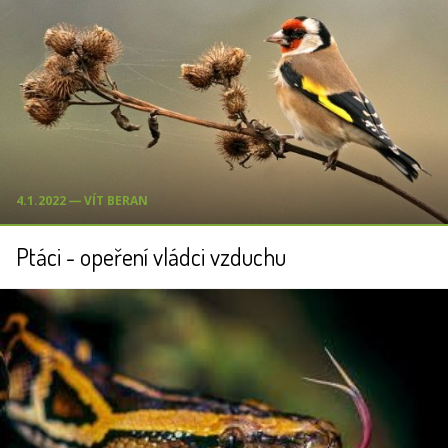
4.1.2022 ― VÍT BERAN
Ptáci - opeření vládci vzduchu