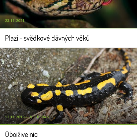
23.11.2021
Plazi - svědkové dávných věků
12.11.2019 ― VÍT BERAN
Obojživelníci