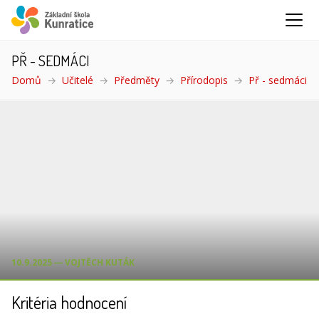
PŘ - SEDMÁCI
Domů
Učitelé
Předměty
Přírodopis
Př - sedmáci
(a
10.9.2025 ― VOJTĚCH KUTÁK
Kritéria hodnocení