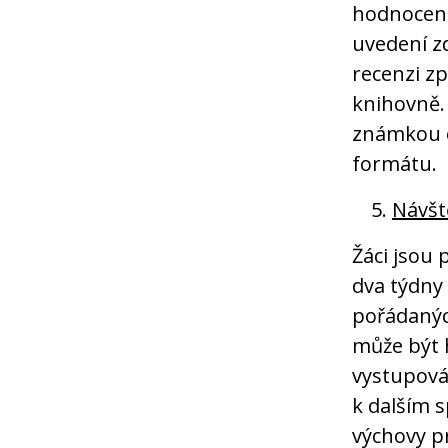
hodnocena
uvedení zd
recenzi z
knihovně. 
známkou 
formátu.
Návšt
Žáci jsou 
dva týdny
pořádanýc
může být
vystupován
k dalším 
výchovy p