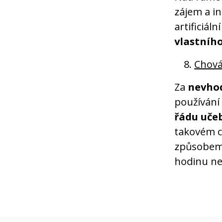
zájem a in
artificiál
vlastníh
Chová
Za
nevho
používání
řádu uče
takovém c
způsobem 
hodinu ne