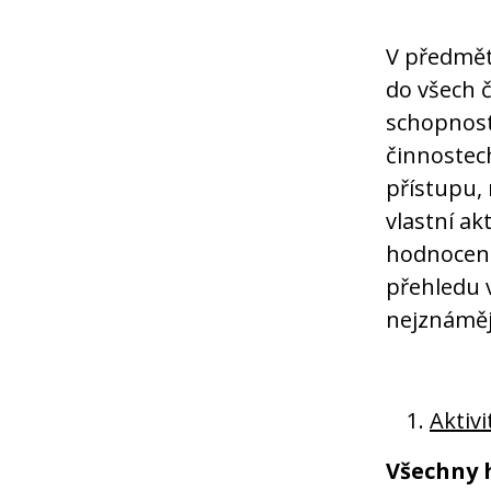
V předmět
do všech 
schopnost
činnostec
přístupu, 
vlastní ak
hodnocení
přehledu v
nejznáměj
Aktivi
Všechny 