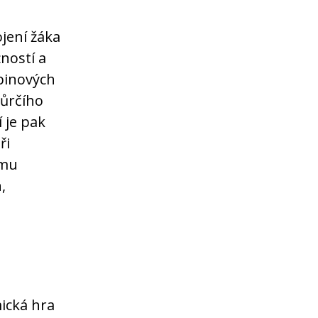
jení žáka
ností a
pinových
vůrčího
í je pak
ři
ímu
,
mická hra