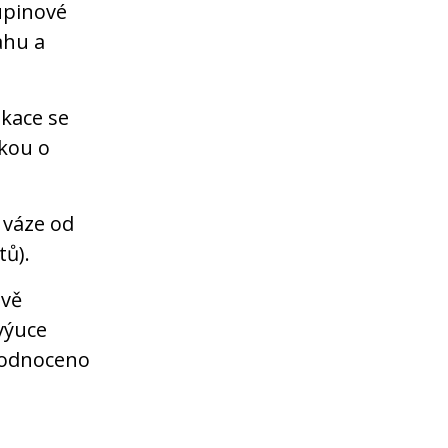
kupinové
ahu a
ikace se
kou o
váze od
tů).
ově
výuce
hodnoceno