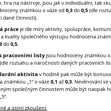
o, hra na nástroje, jsou jak v individuální, tak s
dnoceny známkou o váze od
0,3
do
0,5
(dle rozs
 dané činnosti).
á práce
je dle míry aktivity, spolupráce, komun
 a kvality společného výstupu hodnocena znám
3
do
0,5
.
s pracovními listy
jsou hodnoceny známkou o 
(dle rozsahu a náročnosti daných pracovních lis
ardní aktivita
v hodině pak může být bonus
a známkou „1“ o váze
0,1
až
0,3
. Nevěnování se 
aným společným činnostem může být naopak 
5“.
né a ústní zkoušení: