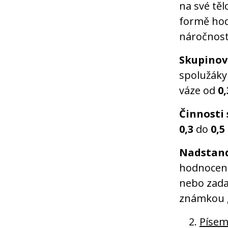
na své těl
formě ho
náročnosti
Skupinov
spolužáky
váze od
0,
Činnosti 
0,3
do
0,5
Nadstand
hodnocen
nebo zad
známkou „
Písem