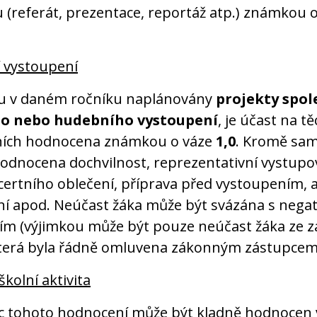
u (referát, prezentace, reportáž atp.) známkou 
í vystoupení
u v daném ročníku naplánovány
projekty spo
o nebo hudebního vystoupení
, je účast na t
ních hodnocena známkou o váze
1,0
. Kromě sa
hodnocena dochvilnost, reprezentativní vystupo
ertního oblečení, příprava před vystoupením, ak
ní apod. Neúčast žáka může být svázána s nega
m (výjimkou může být pouze neúčast žáka ze z
terá byla řádně omluvena zákonným zástupcem
kolní aktivita
 tohoto hodnocení může být kladně hodnocen v