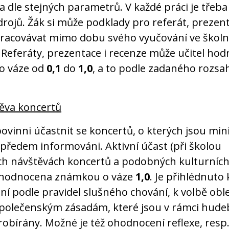
 dle stejných parametrů. V každé práci je třeba
rojů. Žák si může podklady pro referát, prezent
pracovávat mimo dobu svého vyučování ve školn
Referáty, prezentace i recenze může učitel hod
o váze od
0,1
do
1,0
, a to podle zadaného rozsa
ěva koncertů
povinni účastnit se koncertů, o kterých jsou mi
 předem informováni. Aktivní účast (při školou
h návštěvách koncertů a podobných kulturních 
 hodnocena známkou o váze
1,0
. Je přihlédnuto
í podle pravidel slušného chování, k volbě obl
společenským zásadám, které jsou v rámci hude
robírány. Možné je též ohodnocení reflexe, resp