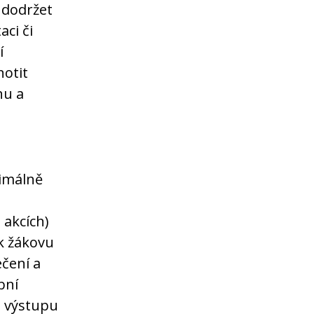
 dodržet
aci či
í
notit
hu a
nimálně
akcích)
 k žákovu
ečení a
bní
. výstupu