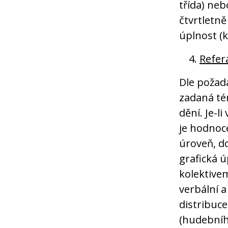
třída) ne
čtvrtletn
úplnost (k
Refer
Dle požada
zadaná té
dění. Je-l
je hodnoc
úroveň, do
grafická ú
kolektive
verbální a
distribuce
(hudebního