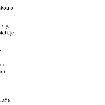
mkou o
loky,
etí, je
e
hou
ání
 až 8.