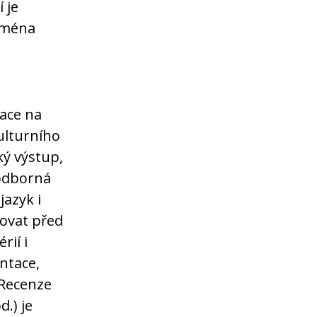
í je
ejména
tace na
ulturního
ký výstup,
 odborná
jazyk i
tovat před
rií i
ntace,
 Recenze
.) je