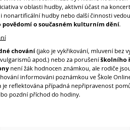
iciativa v oblasti hudby, aktivní účast na koncer
ní i nonartificální hudby nebo další činnosti vedou
o povědomí o současném kulturním dění
.
ní
dné chování
(jako je vykřikování, mluvení bez v
 vulgarismů apod.) nebo za porušení
školního 
bny
není žák hodnocen známkou, ale rodiče jso
hování informováni poznámkou ve Škole Online
je reflektována případná nepřipravenost pom
bo pozdní příchod do hodiny.