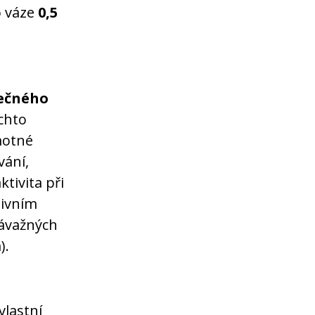
o váze
0,5
lečného
ěchto
motné
vání,
tivita při
tivním
ávažných
).
lastní