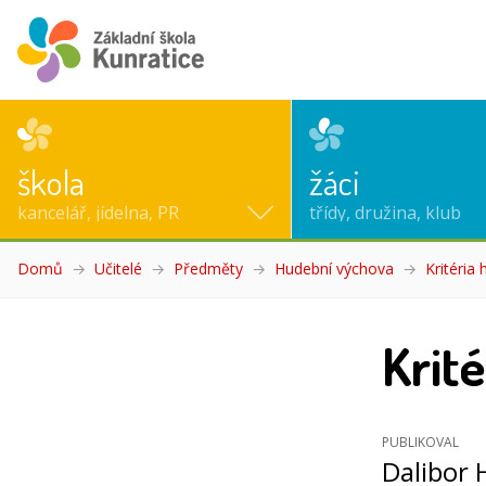
škola
žáci
kancelář, jídelna, PR
třídy, družina, klub
Domů
Učitelé
Předměty
Hudební výchova
Kritéria
Krit
PUBLIKOVAL
Dalibor 