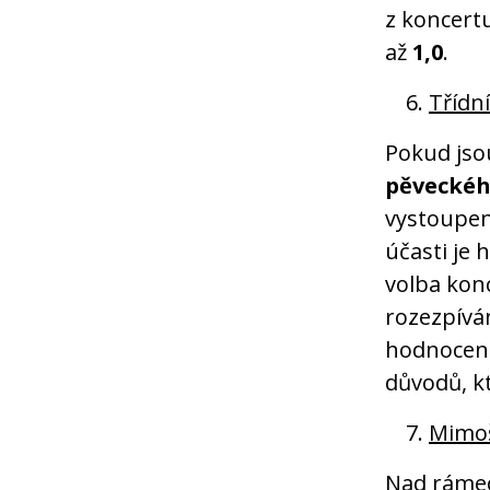
z koncert
až
1,0
.
Třídn
Pokud jso
pěveckéh
vystoupe
účasti je 
volba konc
rozezpívá
hodnocení
důvodů, k
Mimoš
Nad rámec