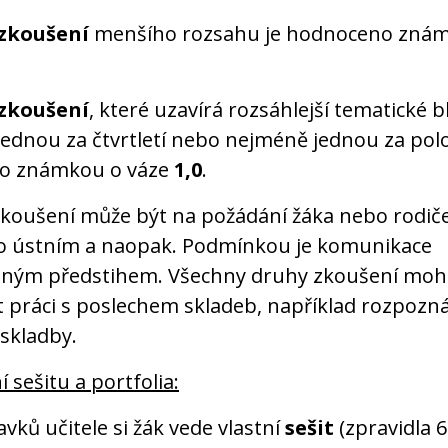
zkoušení
menšího rozsahu je hodnoceno zná
zkoušení
, které uzavírá rozsáhlejší tematické b
jednou za čtvrtletí nebo nejméně jednou za polol
o známkou o váze
1,0
.
koušení může být na požádání žáka nebo rodič
 ústním a naopak. Podmínkou je komunikace
čným předstihem. Všechny druhy zkoušení mo
 práci s poslechem skladeb, například rozpozn
skladby.
 sešitu a portfolia:
vků učitele si žák vede vlastní
sešit
(zpravidla 6.