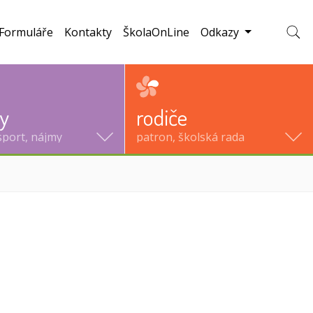
Formuláře
Kontakty
ŠkolaOnLine
Odkazy
Zobraz
ty
rodiče
sport, nájmy
patron, školská rada