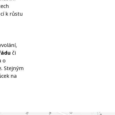
tech
cí k růstu
yvolání,
řádu
či
u o
. Stejným
ůcek na