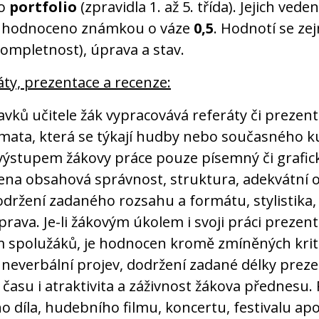
bo
portfolio
(zpravidla 1. až 5. třída). Jejich veden
ě hodnoceno známkou o váze
0,5
. Hodnotí se z
ompletnost), úprava a stav.
áty, prezentace a recenze:
vků učitele žák vypracovává referáty či prezen
mata, která se týkají hudby nebo současného k
i výstupem žákovy práce pouze písemný či grafic
ena obsahová správnost, struktura, adekvátní
držení zadaného rozsahu a formátu, stylistika, 
prava. Je-li žákovým úkolem i svoji práci prezen
m spolužáků, je hodnocen kromě zmíněných krité
 neverbální projev, dodržení zadané délky preze
 času i atraktivita a záživnost žákova přednesu.
 díla, hudebního filmu, koncertu, festivalu apod