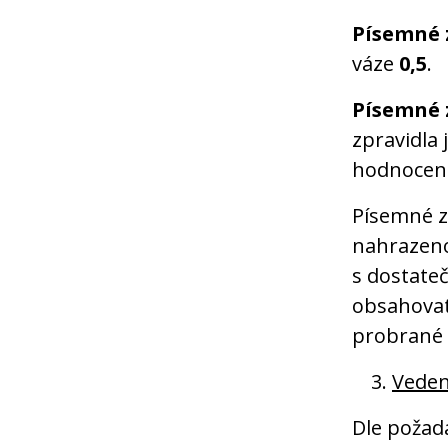
Písemné 
váze
0,5
.
Písemné 
zpravidla 
hodnocen
Písemné z
nahrazeno
s dostate
obsahovat
probrané 
Vedení
Dle požada