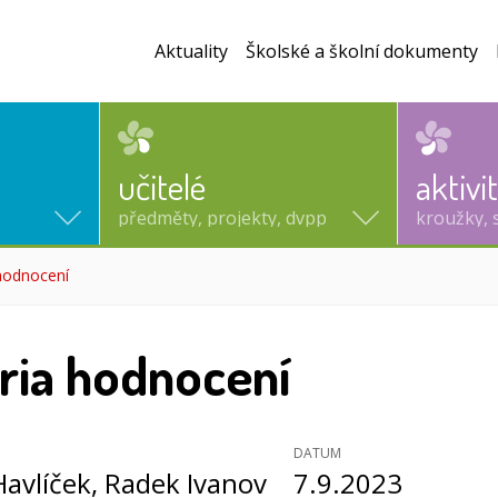
Aktuality
Školské a školní dokumenty
učitelé
aktivi
předměty, projekty, dvpp
kroužky, 
 hodnocení
(aktuální)
éria hodnocení
DATUM
Havlíček
, Radek Ivanov
7.9.2023