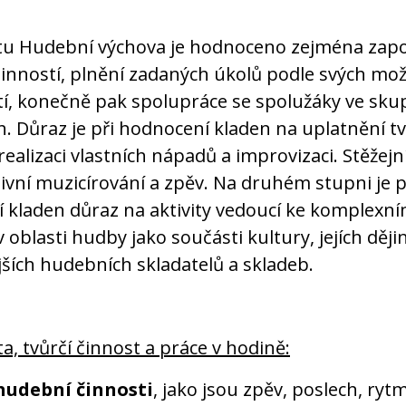
u Hudební výchova je hodnoceno zejména zapo
činností, plnění zadaných úkolů podle svých mož
í, konečně pak spolupráce se spolužáky ve sku
h. Důraz je při hodnocení kladen na uplatnění t
realizaci vlastních nápadů a improvizaci. Stěžejn
tivní muzicírování a zpěv. Na druhém stupni je p
 kladen důraz na aktivity vedoucí ke komplexn
 oblasti hudby jako součásti kultury, jejích dějin
ších hudebních skladatelů a skladeb.
ta, tvůrčí činnost a práce v hodině:
hudební činnosti
, jako jsou zpěv, poslech, ryt