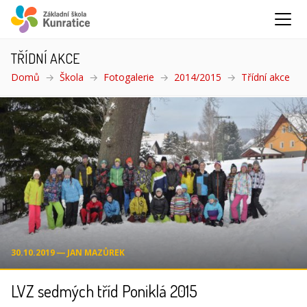
TŘÍDNÍ AKCE
Domů
Škola
Fotogalerie
2014/2015
Třídní akce
(akt
30.10.2019 ― JAN MAZŮREK
LVZ sedmých tříd Poniklá 2015