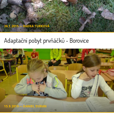
26.1.2015 ― RADKA TURKOVÁ
Adaptační pobyt prvňáčků - Borovice
15.9.2019 ― DANIEL DURAN