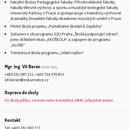
Fakultní školou Pedagogické fakulty, Přírodovědecké fakulty,
Fakulty tělesné výchovy a sportu a Husitské teologické fakulty
Univerzity Karlovy v Praze a spolupracuje s Katedrou výchovné
dramatiky Divadelní fakulty Akademie múzických umění v Praze.
Pilotní škola projektu „Pomáháme školám k úspěchu“
Zařazeni v síti programu SZU Praha „Škola podporující zdraví“,
jsme držitelem titulu „EKOŠKOLA“ a zapojeni do programu
„GLOBE“
Tréninková škola programu „Učitel naživo“
Mgr. Ing. Vít Beran
ředitel školy
+420 261 097 212
,
+420 724 370 813
vit.beran@zskunratice.cz
Doprava do školy
Do školy pěšky, na kole nebo koloběžce, MHD, případně autem
Kontakt
Tel:
+420 261 097 211