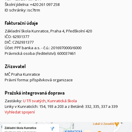
Školní jídelna:
+420 261 097 258
ID schránky: isc7trm
Fakturační údaje
Základní škola Kunratice, Praha 4, Předškolní 420
IČO: 62931377
DIČ: CZ62931377
Účet: PPF banka a.s. - č.ú.: 2016970000/6000
Právnická osoba (ředitelství): 600037461
Zřizovatel
MČ Praha Kunratice
Právní forma: příspěvková organizace
Pražská integrovaná doprava
Zastávky:
U Tří svatých
,
Kunratická škola
Linky v Kunraticích: 154, 193 a 203 a z Betáně: 332, 335, 337 a 339
Vyhledat spojení