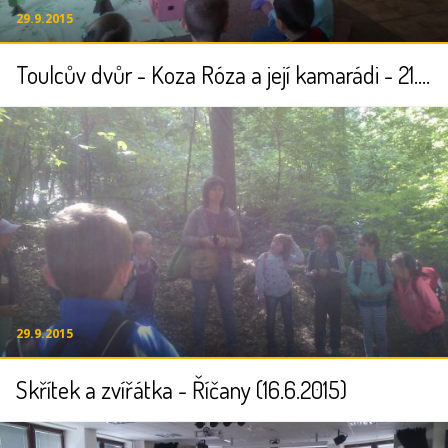
29.9.2015
Toulcův dvůr - Koza Róza a její kamarádi - 21.3.2015
29.9.2015
Skřítek a zvířátka - Říčany (16.6.2015)