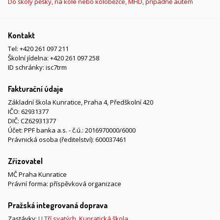
Do školy pěšky, na kole nebo koloběžce, MHD, případně autem
Kontakt
Tel:
+420 261 097 211
Školní jídelna:
+420 261 097 258
ID schránky: isc7trm
Fakturační údaje
Základní škola Kunratice, Praha 4, Předškolní 420
IČO: 62931377
DIČ: CZ62931377
Účet: PPF banka a.s. - č.ú.: 2016970000/6000
Právnická osoba (ředitelství): 600037461
Zřizovatel
MČ Praha Kunratice
Právní forma: příspěvková organizace
Pražská integrovaná doprava
Zastávky:
U Tří svatých
,
Kunratická škola