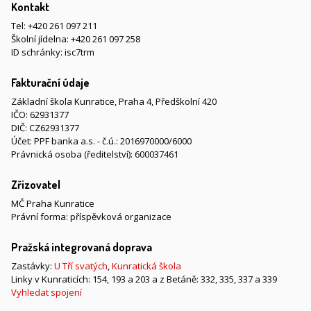
Kontakt
Tel:
+420 261 097 211
Školní jídelna:
+420 261 097 258
ID schránky: isc7trm
Fakturační údaje
Základní škola Kunratice, Praha 4, Předškolní 420
IČO: 62931377
DIČ: CZ62931377
Účet: PPF banka a.s. - č.ú.: 2016970000/6000
Právnická osoba (ředitelství): 600037461
Zřizovatel
MČ Praha Kunratice
Právní forma: příspěvková organizace
Pražská integrovaná doprava
Zastávky:
U Tří svatých
,
Kunratická škola
Linky v Kunraticích: 154, 193 a 203 a z Betáně: 332, 335, 337 a 339
Vyhledat spojení