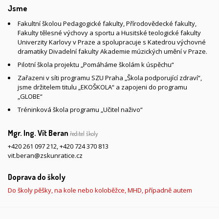
Jsme
Fakultní školou Pedagogické fakulty, Přírodovědecké fakulty,
Fakulty tělesné výchovy a sportu a Husitské teologické fakulty
Univerzity Karlovy v Praze a spolupracuje s Katedrou výchovné
dramatiky Divadelní fakulty Akademie múzických umění v Praze.
Pilotní škola projektu „Pomáháme školám k úspěchu“
Zařazeni v síti programu SZU Praha „Škola podporující zdraví“,
jsme držitelem titulu „EKOŠKOLA“ a zapojeni do programu
„GLOBE“
Tréninková škola programu „Učitel naživo“
Mgr. Ing. Vít Beran
ředitel školy
+420 261 097 212
,
+420 724 370 813
vit.beran@zskunratice.cz
Doprava do školy
Do školy pěšky, na kole nebo koloběžce, MHD, případně autem