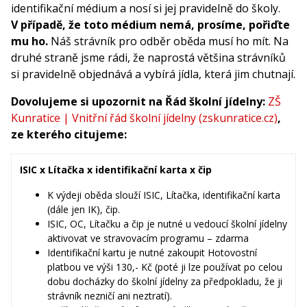
identifikační médium a nosí si jej pravidelně do školy.
V případě, že toto médium nemá, prosíme, pořiďte
mu ho.
Náš strávník pro odběr oběda musí ho mít. Na
druhé straně jsme rádi, že naprostá většina strávníků
si pravidelně objednává a vybírá jídla, která jim chutnají.
Dovolujeme si upozornit na Řád školní jídelny:
ZŠ
Kunratice | Vnitřní řád školní jídelny (zskunratice.cz)
,
ze kterého citujeme:
ISIC x Lítačka x identifikační karta x čip
K výdeji oběda slouží ISIC, Lítačka, identifikační karta
(dále jen IK), čip.
ISIC, OC, Lítačku a čip je nutné u vedoucí školní jídelny
aktivovat ve stravovacím programu – zdarma
Identifikační kartu je nutné zakoupit Hotovostní
platbou ve výši 130,- Kč (poté ji lze používat po celou
dobu docházky do školní jídelny za předpokladu, že ji
strávník nezničí ani neztratí).