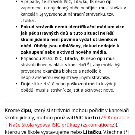
V případě, že strávník ISIC, Lítačku, IK nebo čip
zapomene, o objednaný oběd nepřijde, musí si však v
kanceláři ŠJ vyzvednout náhradní stravenku, tzv.
„žolíka“.
Pokud strávník nemá identifikační médium více
jak pět stravných dnů a tuto situaci neřeší,
školní jídelna není povinna vydat strávníkovi
oběd. Obědy jsou odhlášeny, dokud nedojde k
zakoupení nebo aktivaci nového média.
Případnou ztrátu ISIC, Lítačky, IK nebo čipu musí
strávník ihned nahlásit v kanceláři ŠJ, aby mohla být
provedena okamžitá blokace a nedošlo k
neoprávněnému výdeji stravy jinými strávníky.
Dojde-li ke ztrátě nebo poškození média k výdeji
obědů, musí si strávník zajistit a aktivovat nové.
Kromě
čipu
, který si strávníci mohou pořídit v kanceláři
školní jídelny, mohou používal
ISIC kartu
(
ZŠ Kunratice
| Naše škola vydává ISIC průkazy (zskunratice.cz)
),
kterou ve škole vystavujeme nebo
Lítačku
. Všechna tři