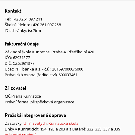
Kontakt
Tel:
+420 261 097 211
Školní jídelna:
+420 261 097 258
ID schránky: isc7trm
Fakturační údaje
Základní škola Kunratice, Praha 4, Předškolní 420
IČO: 62931377
DIČ: CZ62931377
Účet: PPF banka a.s. - č.ú.: 2016970000/6000
Právnická osoba (ředitelství): 600037461
Zřizovatel
MČ Praha Kunratice
Právní forma: příspěvková organizace
Pražská integrovaná doprava
Zastávky:
U Tří svatých
,
Kunratická škola
Linky v Kunraticích: 154, 193 a 203 a z Betáně: 332, 335, 337 a 339
Vyhledat spojení