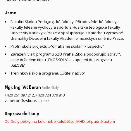
Jsme
Fakultní školou Pedagogické fakulty, Přírodovědecké fakulty,
Fakulty tělesné výchovy a sportu a Husitské teologické fakulty
Univerzity Karlovy v Praze a spolupracuje s Katedrou výchovné
dramatiky Divadelní fakulty Akademie múzických umění v Praze.
Pilotní škola projektu „Pomáháme školám k úspěchu“
Zařazeni v síti programu SZU Praha „Škola podporující zdraví“,
jsme držitelem titulu „EKOŠKOLA“ a zapojeni do programu
„GLOBE“
Tréninková škola programu „Učitel naživo“
Mgr. Ing. Vít Beran
ředitel školy
+420 261 097 212
,
+420 724 370 813
vit.beran@zskunratice.cz
Doprava do školy
Do školy pěšky, na kole nebo koloběžce, MHD, případně autem