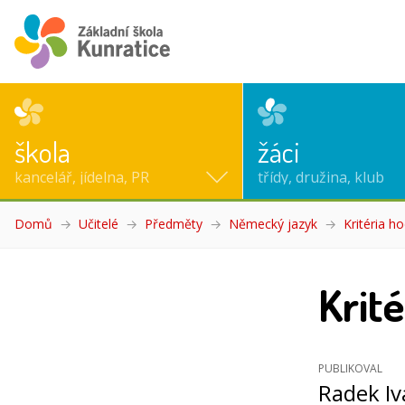
škola
žáci
kancelář, jídelna, PR
třídy, družina, klub
Domů
Učitelé
Předměty
Německý jazyk
Kritéria h
Krit
PUBLIKOVAL
Radek I