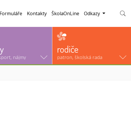
Formuláře
Kontakty
ŠkolaOnLine
Odkazy
Zobraz
ty
rodiče
sport, nájmy
patron, školská rada