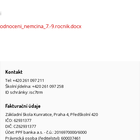
Í
hodnoceni_nemcina_7.-9.rocnik.docx
Kontakt
Tel:
+420 261 097 211
Školní jídelna:
+420 261 097 258
ID schránky: isc7trm
Fakturační údaje
Základní škola Kunratice, Praha 4, Předškolní 420
IČO: 62931377
DIČ: CZ62931377
Účet: PPF banka a.s. - č.ú.: 2016970000/6000
Právnická osoba (ředitelství): 600037461