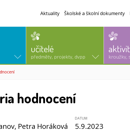
Aktuality
Školské a školní dokumenty
učitelé
aktivi
předměty, projekty, dvpp
kroužky, 
odnocení
(aktuální)
éria hodnocení
DATUM
vanov
, Petra Horáková
5.9.2023