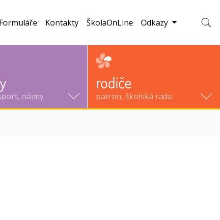
Formuláře
Kontakty
ŠkolaOnLine
Odkazy
Zobraz
ty
rodiče
sport, nájmy
patron, školská rada