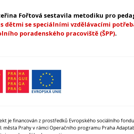
teřina Fořtová sestavila metodiku pro ped
s dětmi se speciálními vzdělávacími potřeb
olního poradenského pracoviště (ŠPP)
.
ekt je financován z prostředků Evropského sociálního fondu
l. města Prahy v rámci Operačního programu Praha Adaptabi