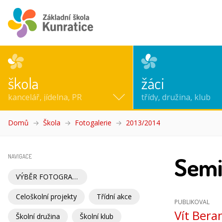
škola
žáci
kancelář, jídelna, PR
třídy, družina, klub
Domů
Škola
Fotogalerie
2013/2014
(aktuální)
Semi
NAVIGACE
VÝBĚR FOTOGRAFIÍ
Celoškolní projekty
Třídní akce
PUBLIKOVAL
Vít Bera
Školní družina
Školní klub