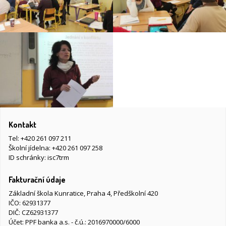
Kontakt
Tel:
+420 261 097 211
Školní jídelna:
+420 261 097 258
ID schránky: isc7trm
Fakturační údaje
Základní škola Kunratice, Praha 4, Předškolní 420
IČO: 62931377
DIČ: CZ62931377
Účet: PPF banka a.s. - č.ú.: 2016970000/6000