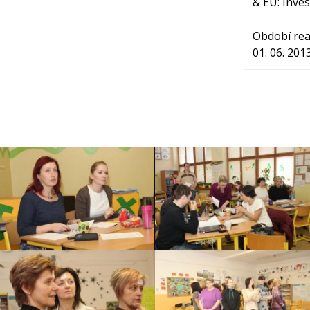
& EU: Inve
Období real
01. 06. 201