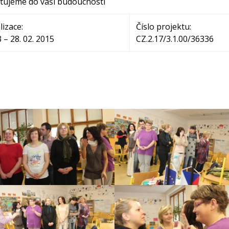
stujeme do vaší budoucnosti
izace:
Číslo projektu:
3 – 28. 02. 2015
CZ.2.17/3.1.00/36336