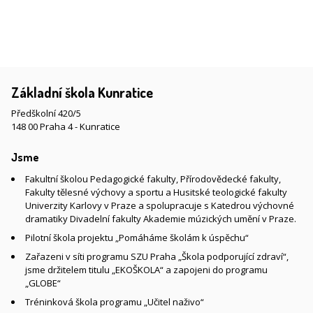
Základní škola Kunratice
Předškolní 420/5
148 00 Praha 4 - Kunratice
Jsme
Fakultní školou Pedagogické fakulty, Přírodovědecké fakulty,
Fakulty tělesné výchovy a sportu a Husitské teologické fakulty
Univerzity Karlovy v Praze a spolupracuje s Katedrou výchovné
dramatiky Divadelní fakulty Akademie múzických umění v Praze.
Pilotní škola projektu „Pomáháme školám k úspěchu“
Zařazeni v síti programu SZU Praha „Škola podporující zdraví“,
jsme držitelem titulu „EKOŠKOLA“ a zapojeni do programu
„GLOBE“
Tréninková škola programu „Učitel naživo“