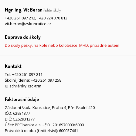
Mgr. Ing. Vít Beran
ředitel školy
+420 261 097 212
,
+420 724 370 813
vit.beran@zskunratice.cz
Doprava do školy
Do školy pěšky, na kole nebo koloběžce, MHD, případně autem
Kontakt
Tel:
+420 261 097 211
Školní jídelna:
+420 261 097 258
ID schránky: isc7trm
Fakturační údaje
Základní škola Kunratice, Praha 4, Předškolní 420
IČO: 62931377
DIČ: CZ62931377
Účet: PPF banka a.s. - č.ú.: 2016970000/6000
Právnická osoba (ředitelství): 600037461