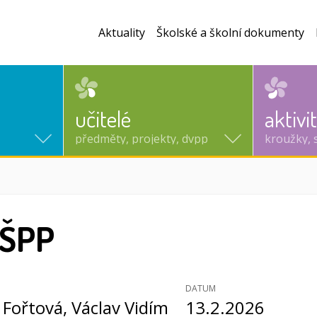
Aktuality
Školské a školní dokumenty
učitelé
aktivi
předměty, projekty, dvpp
kroužky, 
tuální)
 ŠPP
DATUM
 Fořtová
, Václav Vidím
13.2.2026