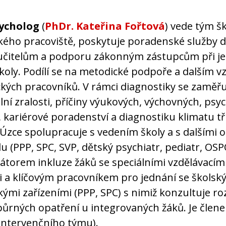
sycholog
(
PhDr. Kateřina Fořtová
) vede tým š
ého pracoviště, poskytuje poradenské služby 
učitelům a podporu zákonným zástupcům při je
koly. Podílí se na metodické podpoře a dalším v
kých pracovníků. V rámci diagnostiky se zaměřu
lní zralosti, příčiny výukových, výchovných, psy
í, kariérové poradenství a diagnostiku klimatu tř
 Úzce spolupracuje s vedením školy a s dalšími 
 (PPP, SPC, SVP, dětský psychiatr, pediatr, OSPO
átorem inkluze žáků se speciálními vzdělávacím
 a klíčovým pracovníkem pro jednání se školsk
ými zařízeními (PPP, SPC) s nimiž konzultuje ro
ůrných opatření u integrovaných žáků. Je člen
 intervenčního týmu).