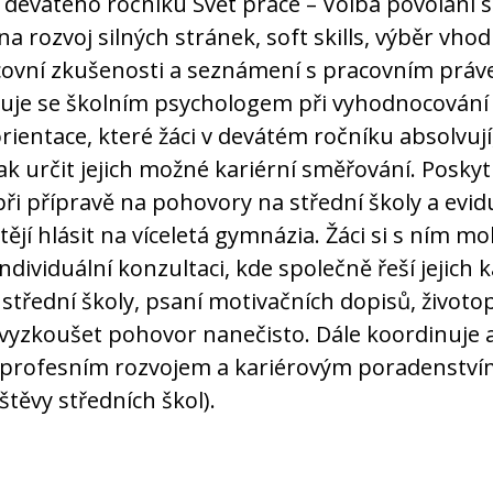
devátého ročníku Svět práce – Volba povolání 
a rozvoj silných stránek, soft skills, výběr vhod
covní zkušenosti a seznámení s pracovním práv
uje se školním psychologem při vyhodnocování 
rientace, které žáci v devátém ročníku absolvují
k určit jejich možné kariérní směřování. Poskyt
i přípravě na pohovory na střední školy a evidu
htějí hlásit na víceletá gymnázia. Žáci si s ním m
ndividuální konzultaci, kde společně řeší jejich k
r střední školy, psaní motivačních dopisů, život
vyzkoušet pohovor nanečisto. Dále koordinuje a
 profesním rozvojem a kariérovým poradenství
štěvy středních škol).