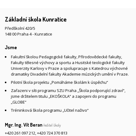
Základní škola Kunratice
Předškolní 420/5
148 00 Praha 4 - Kunratice
Jsme
Fakultní školou Pedagogické fakulty, Přírodovědecké fakulty,
Fakulty tělesné výchovy a sportu a Husitské teologické fakulty
Univerzity Karlovy v Praze a spolupracuje s Katedrou výchovné
dramatiky Divadelní fakulty Akademie múzických umění v Praze.
Pilotní škola projektu „Pomáháme školám k úspěchu“
Zařazeni v síti programu SZU Praha „Škola podporující zdraví“,
jsme držitelem titulu „EKOŠKOLA“ a zapojeni do programu
„GLOBE“
Tréninková škola programu „Učitel naživo“
Mgr. Ing. Vít Beran
ředitel školy
+420 261 097 212
,
+420 724 370 813