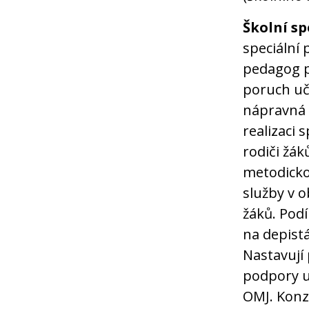
Školní s
speciální 
pedagog pr
poruch uč
nápravná c
realizaci 
rodiči žá
metodick
služby v 
žáků. Podí
na depistá
Nastavují
podpory u
OMJ. Konz