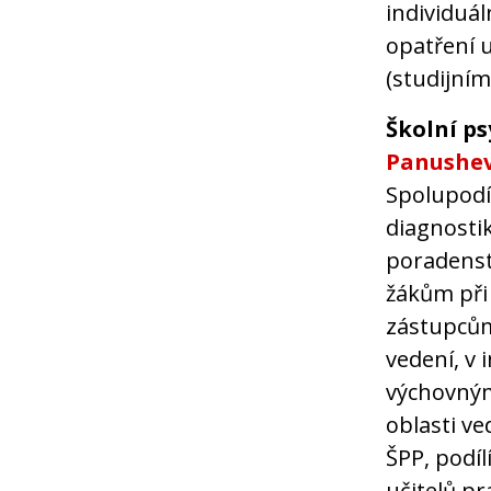
individuá
opatření u
(studijním
Školní p
Panushe
Spolupodí
diagnostik
poradenst
žákům při
zástupcům
vedení, v 
výchovným
oblasti ve
ŠPP, podíl
učitelů pr