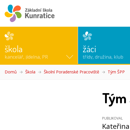
škola
žáci
kancelář, jídelna, PR
třídy, družina, klub
Domů
Škola
Školní Poradenské Pracoviště
Tým ŠPP
(ak
Tým
PUBLIKOVAL
Kateřina