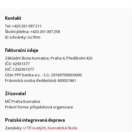
Kontakt
Tel:
+420 261 097 211
Školní jídelna:
+420 261 097 258
ID schránky: isc7trm
Fakturační údaje
Základní škola Kunratice, Praha 4, Předškolní 420
IČO: 62931377
DIČ: CZ62931377
Účet: PPF banka a.s. - č.ú.: 2016970000/6000
Právnická osoba (ředitelství): 600037461
Zřizovatel
MČ Praha Kunratice
Právní forma: příspěvková organizace
Pražská integrovaná doprava
Zastávky:
U Tří svatých
,
Kunratická škola