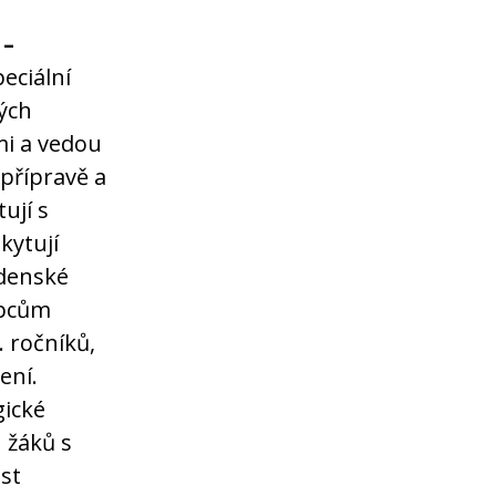
–
peciální
kých
mi a vedou
 přípravě a
ují s
kytují
denské
upcům
. ročníků,
ení.
gické
 žáků s
st