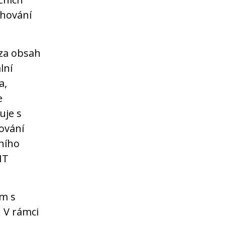
chování
 za obsah
lní
a,
e
uje s
ování
ního
IT
m s
. V rámci