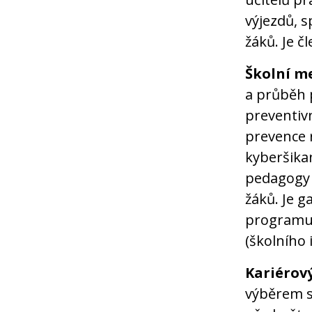
výjezdů, s
žáků. Je č
Školní m
a průběh 
preventivn
prevence 
kyberšika
pedagogy 
žáků. Je 
programu š
(školního
Kariérov
výběrem st