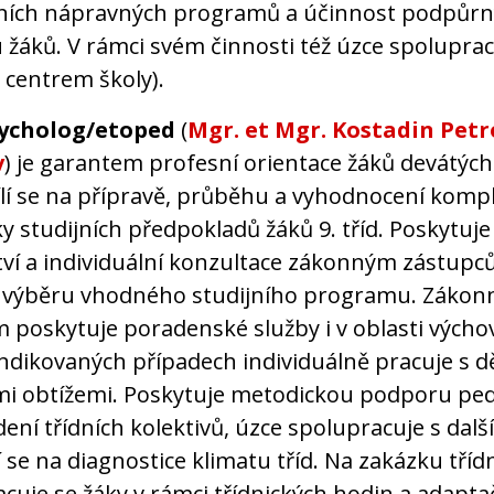
lních nápravných programů a účinnost podpůr
 žáků. V rámci svém činnosti též úzce spoluprac
 centrem školy).
sycholog/etoped
(
Mgr. et Mgr. Kostadin Petr
v
) je garantem profesní orientace žáků devátých 
lí se na přípravě, průběhu a vyhodnocení komp
y studijních předpokladů žáků 9. tříd. Poskytuj
ví a individuální konzultace zákonným zástupc
 výběru vhodného studijního programu. Záko
 poskytuje poradenské služby i v oblasti vých
indikovaných případech individuálně pracuje s d
i obtížemi. Poskytuje metodickou podporu p
dení třídních kolektivů, úzce spolupracuje s dalš
í se na diagnostice klimatu tříd. Na zakázku tříd
acuje se žáky v rámci třídnických hodin a adapta