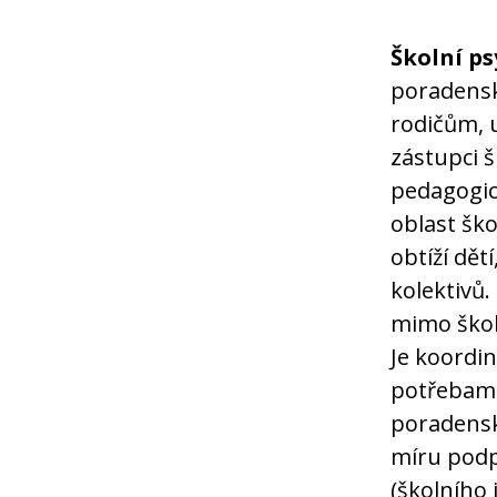
Školní p
poradensk
rodičům, 
zástupci š
pedagogic
oblast ško
obtíží dět
kolektivů.
mimo školu
Je koordin
potřebami
poradensk
míru podp
(školního