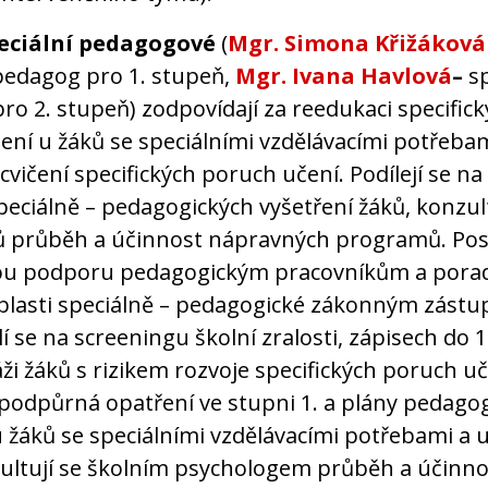
peciální pedagogové
(
Mgr. Simona Křižáková
pedagog pro 1. stupeň,
Mgr. Ivana Havlová
–
s
o 2. stupeň) zodpovídají za reedukaci specific
ení u žáků se speciálními vzdělávacími potřeba
vičení specifických poruch učení. Podílejí se na
speciálně – pedagogických vyšetření žáků, konzult
ků průběh a účinnost nápravných programů. Pos
ou podporu pedagogickým pracovníkům a pora
oblasti speciálně – pedagogické zákonným zást
lí se na screeningu školní zralosti, zápisech do 1
ži žáků s rizikem rozvoje specifických poruch uč
 podpůrná opatření ve stupni 1. a plány pedago
 žáků se speciálními vzdělávacími potřebami a u
ultují se školním psychologem průběh a účinno