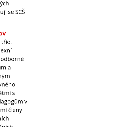
ných
ují se SCŠ
ov
tříd.
lexní
e odborné
ům a
nným
ovného
ětmi s
edagogům v
ími členy
ních
čních