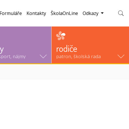
Formuláře
Kontakty
ŠkolaOnLine
Odkazy
Zobraz
ty
rodiče
sport, nájmy
patron, školská rada