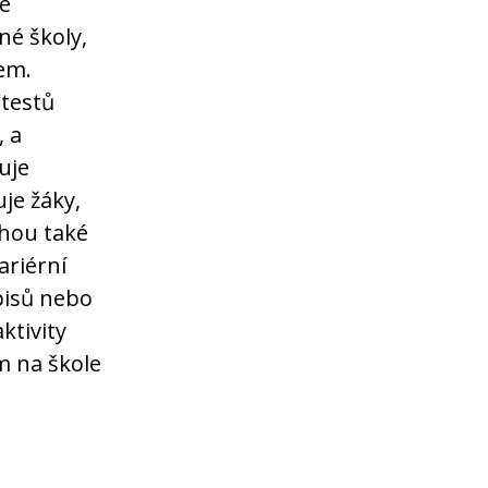
se
né školy,
em.
testů
, a
uje
je žáky,
ohou také
ariérní
opisů nebo
ktivity
m na škole