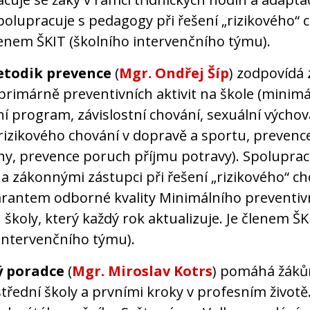
polupracuje s pedagogy při řešení „rizikového“ 
lenem ŠKIT (školního intervenčního týmu).
etodik prevence
(
Mgr. Ondřej Šíp
) zodpovídá
primárně preventivních aktivit na škole (minimá
í program, závislostní chování, sexuální výchov
rizikového chování v dopravě a sportu, prevenc
ny, prevence poruch příjmu potravy). Spoluprac
a zákonnými zástupci při řešení „rizikového“ ch
garantem odborné kvality Minimálního preventiv
koly, který každý rok aktualizuje. Je členem ŠK
 intervenčního týmu).
ý poradce
(
Mgr. Miroslav Kotrs
) pomáhá žáků
řední školy a prvními kroky v profesním životě