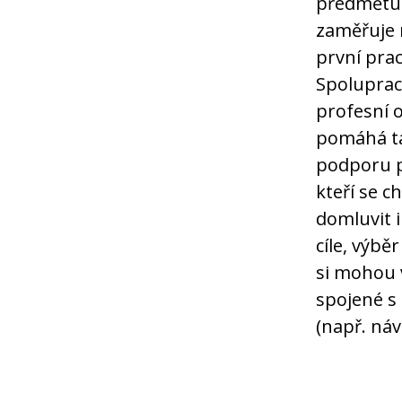
předmětu 
zaměřuje n
první pra
Spoluprac
profesní o
pomáhá ta
podporu př
kteří se c
domluvit i
cíle, výbě
si mohou 
spojené s
(např. náv