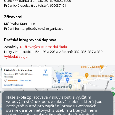
Účet: PPF banka a.s. - č.ú.: 2016970000/6000
Právnická osoba (ředitelství): 600037461
Zřizovatel
MČ Praha Kunratice
Právní forma: příspěvková organizace
Pražská integrovaná doprava
Zastávky:
U Tří svatých
,
Kunratická škola
Linky v Kunraticích: 154, 193 a 203 a z Betáně: 332, 335, 337 a 339
Vyhledat spojení
Naše škola zpracovává v souvislosti s využitím
webových stránek pouze taková cookies, která jsou
nezbytně nutná pro zajištění provozu webových
stránek a internetových služeb, a u kterých není
nutno získat souhlas uživatele webu (technické a