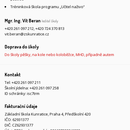
Tréninková škola programu „Učitel naživo“
Mgr. Ing. Vít Beran
ředitel školy
+420 261 097 212
,
+420 724 370 813
vit.beran@zskunratice.cz
Doprava do školy
Do školy pěšky, na kole nebo koloběžce, MHD, případně autem
Kontakt
Tel:
+420 261 097 211
Školní jídelna:
+420 261 097 258
ID schránky: isc7trm
Fakturační údaje
Základní škola Kunratice, Praha 4, Předškolní 420
IČO: 62931377
DIČ: CZ62931377