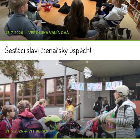
18.7.2026 ― VERONIKA VALÍNOVÁ
Šesťáci slaví čtenářský úspěch!
31.5.2026 ― VÍT BERAN