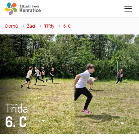
Domů
Žáci
Třídy
6. C
(aktuální)
Třída
6. C