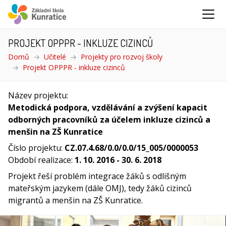
PROJEKT OPPPR - INKLUZE CIZINCŮ
Domů
Učitelé
Projekty pro rozvoj školy
Projekt OPPPR - inkluze cizinců
(aktuální)
Název projektu:
Metodická podpora, vzdělávání a zvýšení kapacit
odborných pracovníků za účelem inkluze cizinců a
menšin na ZŠ Kunratice
Číslo projektu:
CZ.07.4.68/0.0/0.0/15_005/0000053
Období realizace:
1. 10. 2016 - 30. 6. 2018
Projekt řeší problém integrace žáků s odlišným
mateřským jazykem (dále OMJ), tedy žáků cizinců
migrantů a menšin na ZŠ Kunratice.