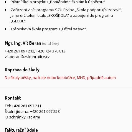
Pilotní škola projektu „Pomáháme školám k úspěchu“
Zařazeni v síti programu SZU Praha „Škola podporující zdraví“,
jsme držitelem titulu „EKOŠKOLA“ a zapojeni do programu
„GLOBE“
Tréninková škola programu „Učitel naživo“
Mgr. Ing. Vít Beran
ředitel školy
+420 261 097 212
,
+420 724 370 813
vit.beran@zskunratice.cz
Doprava do školy
Do školy pěšky, na kole nebo koloběžce, MHD, případně autem
Kontakt
Tel:
+420 261 097 211
Školní jídelna:
+420 261 097 258
ID schránky: isc7trm
Fakturační údaje