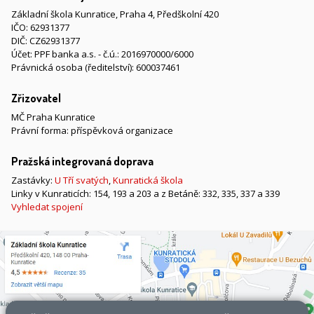
Základní škola Kunratice, Praha 4, Předškolní 420
IČO: 62931377
DIČ: CZ62931377
Účet: PPF banka a.s. - č.ú.: 2016970000/6000
Právnická osoba (ředitelství): 600037461
Zřizovatel
MČ Praha Kunratice
Právní forma: příspěvková organizace
Pražská integrovaná doprava
Zastávky:
U Tří svatých
,
Kunratická škola
Linky v Kunraticích: 154, 193 a 203 a z Betáně: 332, 335, 337 a 339
Vyhledat spojení