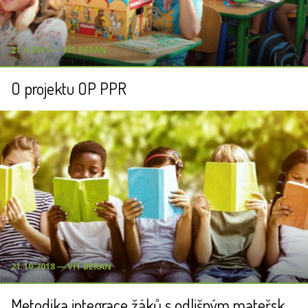
21.4.2019 ― VÍT BERAN
O projektu OP PPR
21.10.2018 ― VÍT BERAN
Metodika integrace žáků s odlišným mateřským jazykem (OMJ)