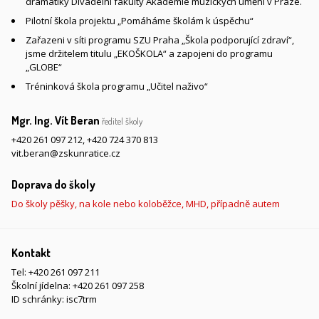
dramatiky Divadelní fakulty Akademie múzických umění v Praze.
Pilotní škola projektu „Pomáháme školám k úspěchu“
Zařazeni v síti programu SZU Praha „Škola podporující zdraví“,
jsme držitelem titulu „EKOŠKOLA“ a zapojeni do programu
„GLOBE“
Tréninková škola programu „Učitel naživo“
Mgr. Ing. Vít Beran
ředitel školy
+420 261 097 212
,
+420 724 370 813
vit.beran@zskunratice.cz
Doprava do školy
Do školy pěšky, na kole nebo koloběžce, MHD, případně autem
Kontakt
Tel:
+420 261 097 211
Školní jídelna:
+420 261 097 258
ID schránky: isc7trm