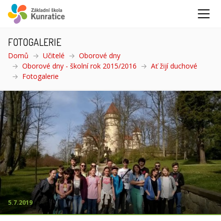
FOTOGALERIE
Domů
Učitelé
Oborové dny
Oborové dny - školní rok 2015/2016
Ať žijí duchové
Fotogalerie
(aktuální)
5.7.2019