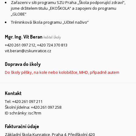
Zařazeni v síti programu SZU Praha „Škola podporující zdraví“,
jsme držitelem titulu „EKOŠKOLA“ a zapojeni do programu
„GLOBE“
Tréninková škola programu „Učitel naživo“
Mgr. Ing. Vít Beran
ředitel školy
+420 261 097 212
,
+420 724 370 813
vit.beran@zskunratice.cz
Doprava do školy
Do školy pěšky, na kole nebo koloběžce, MHD, případně autem
Kontakt
Tel:
+420 261 097 211
Školní jídelna:
+420 261 097 258
ID schránky: isc7trm
Fakturační údaje
Základní škola Kunratice, Praha 4, Předškolní 420