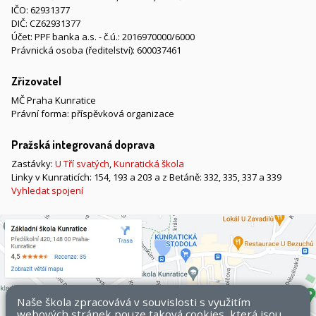
IČO: 62931377
DIČ: CZ62931377
Účet: PPF banka a.s. - č.ú.: 2016970000/6000
Právnická osoba (ředitelství): 600037461
Zřizovatel
MČ Praha Kunratice
Právní forma: příspěvková organizace
Pražská integrovaná doprava
Zastávky:
U Tří svatých
,
Kunratická škola
Linky v Kunraticích: 154, 193 a 203 a z Betáně: 332, 335, 337 a 339
Vyhledat spojení
Naše škola zpracovává v souvislosti s využitím
webových stránek pouze taková cookies, která jsou