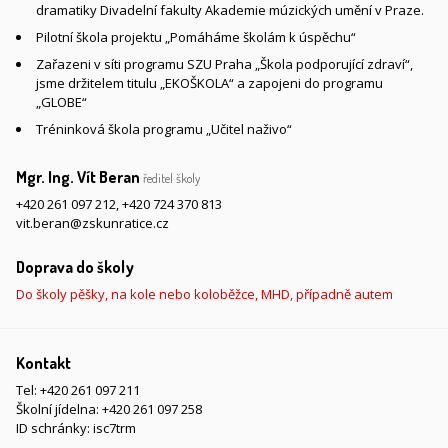
dramatiky Divadelní fakulty Akademie múzických umění v Praze.
Pilotní škola projektu „Pomáháme školám k úspěchu“
Zařazeni v síti programu SZU Praha „Škola podporující zdraví“,
jsme držitelem titulu „EKOŠKOLA“ a zapojeni do programu
„GLOBE“
Tréninková škola programu „Učitel naživo“
Mgr. Ing. Vít Beran
ředitel školy
+420 261 097 212
,
+420 724 370 813
vit.beran@zskunratice.cz
Doprava do školy
Do školy pěšky, na kole nebo koloběžce, MHD, případně autem
Kontakt
Tel:
+420 261 097 211
Školní jídelna:
+420 261 097 258
ID schránky: isc7trm