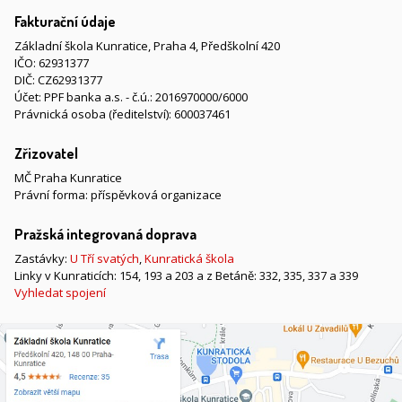
Fakturační údaje
Základní škola Kunratice, Praha 4, Předškolní 420
IČO: 62931377
DIČ: CZ62931377
Účet: PPF banka a.s. - č.ú.: 2016970000/6000
Právnická osoba (ředitelství): 600037461
Zřizovatel
MČ Praha Kunratice
Právní forma: příspěvková organizace
Pražská integrovaná doprava
Zastávky:
U Tří svatých
,
Kunratická škola
Linky v Kunraticích: 154, 193 a 203 a z Betáně: 332, 335, 337 a 339
Vyhledat spojení