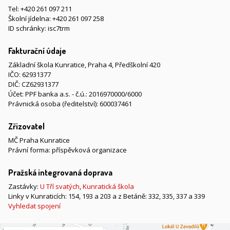
Tel:
+420 261 097 211
Školní jídelna:
+420 261 097 258
ID schránky: isc7trm
Fakturační údaje
Základní škola Kunratice, Praha 4, Předškolní 420
IČO: 62931377
DIČ: CZ62931377
Účet: PPF banka a.s. - č.ú.: 2016970000/6000
Právnická osoba (ředitelství): 600037461
Zřizovatel
MČ Praha Kunratice
Právní forma: příspěvková organizace
Pražská integrovaná doprava
Zastávky:
U Tří svatých
,
Kunratická škola
Linky v Kunraticích: 154, 193 a 203 a z Betáně: 332, 335, 337 a 339
Vyhledat spojení