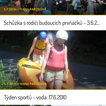
5.7.2019 ― IVANA PAŘÍZKOVÁ
Schůzka s rodiči budoucích prvňáčků - 3.6.2010
5.7.2019 ― IVANA PAŘÍZKOVÁ
Týden sportů - voda: 17.6.2010