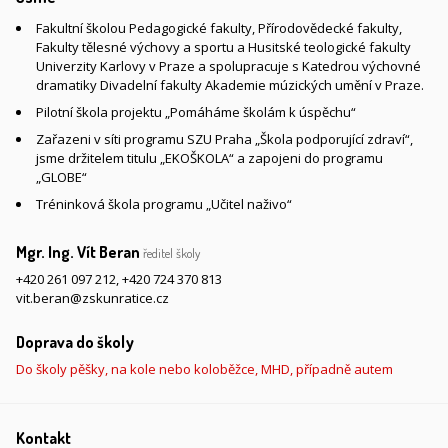
Fakultní školou Pedagogické fakulty, Přírodovědecké fakulty,
Fakulty tělesné výchovy a sportu a Husitské teologické fakulty
Univerzity Karlovy v Praze a spolupracuje s Katedrou výchovné
dramatiky Divadelní fakulty Akademie múzických umění v Praze.
Pilotní škola projektu „Pomáháme školám k úspěchu“
Zařazeni v síti programu SZU Praha „Škola podporující zdraví“,
jsme držitelem titulu „EKOŠKOLA“ a zapojeni do programu
„GLOBE“
Tréninková škola programu „Učitel naživo“
Mgr. Ing. Vít Beran
ředitel školy
+420 261 097 212
,
+420 724 370 813
vit.beran@zskunratice.cz
Doprava do školy
Do školy pěšky, na kole nebo koloběžce, MHD, případně autem
Kontakt