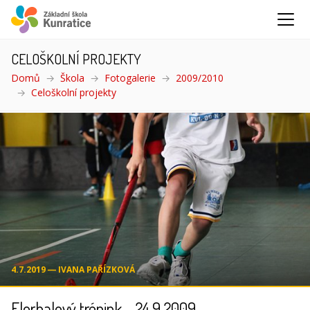
CELOŠKOLNÍ PROJEKTY
Domů
Škola
Fotogalerie
2009/2010
Celoškolní projekty
(aktuální)
4.7.2019 ― IVANA PAŘÍZKOVÁ
Florbalový trénink - 24.9.2009