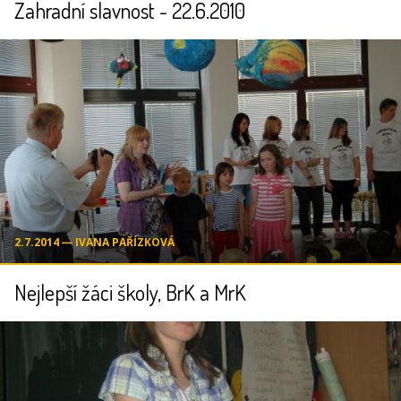
Zahradní slavnost - 22.6.2010
2.7.2014 ― IVANA PAŘÍZKOVÁ
Nejlepší žáci školy, BrK a MrK