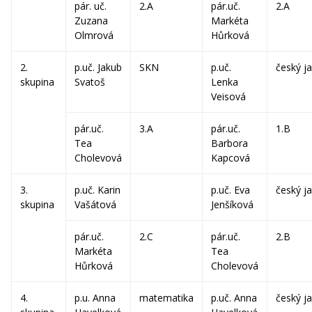
pár. uč.
2.A
pár.uč.
2.A
Zuzana
Markéta
Olmrová
Hůrková
2.
p.uč. Jakub
SKN
p.uč.
český j
skupina
Svatoš
Lenka
Veisová
pár.uč.
3.A
pár.uč.
1.B
Tea
Barbora
Cholevová
Kapcová
3.
p.uč. Karin
p.uč. Eva
český j
skupina
Vašátová
Jenšíková
pár.uč.
2.C
pár.uč.
2.B
Markéta
Tea
Hůrková
Cholevová
4.
p.u. Anna
matematika
p.uč. Anna
český j