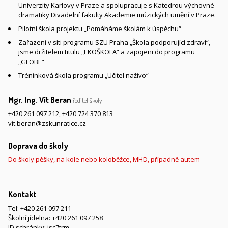
Univerzity Karlovy v Praze a spolupracuje s Katedrou výchovné
dramatiky Divadelní fakulty Akademie múzických umění v Praze.
Pilotní škola projektu „Pomáháme školám k úspěchu“
Zařazeni v síti programu SZU Praha „Škola podporující zdraví“,
jsme držitelem titulu „EKOŠKOLA“ a zapojeni do programu
„GLOBE“
Tréninková škola programu „Učitel naživo“
Mgr. Ing. Vít Beran
ředitel školy
+420 261 097 212
,
+420 724 370 813
vit.beran@zskunratice.cz
Doprava do školy
Do školy pěšky, na kole nebo koloběžce, MHD, případně autem
Kontakt
Tel:
+420 261 097 211
Školní jídelna:
+420 261 097 258
ID schránky: isc7trm