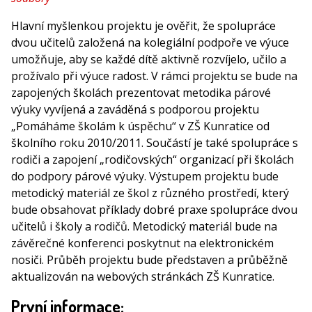
Hlavní myšlenkou projektu je ověřit, že spolupráce
dvou učitelů založená na kolegiální podpoře ve výuce
umožňuje, aby se každé dítě aktivně rozvíjelo, učilo a
prožívalo při výuce radost. V rámci projektu se bude na
zapojených školách prezentovat metodika párové
výuky vyvíjená a zaváděná s podporou projektu
„Pomáháme školám k úspěchu“ v ZŠ Kunratice od
školního roku 2010/2011. Součástí je také spolupráce s
rodiči a zapojení „rodičovských“ organizací při školách
do podpory párové výuky. Výstupem projektu bude
metodický materiál ze škol z různého prostředí, který
bude obsahovat příklady dobré praxe spolupráce dvou
učitelů i školy a rodičů. Metodický materiál bude na
závěrečné konferenci poskytnut na elektronickém
nosiči. Průběh projektu bude představen a průběžně
aktualizován na webových stránkách ZŠ Kunratice.
První informace: