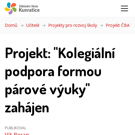
Domů
Učitelé
Projekty pro rozvoj školy
Projekt ČBA
(ak
Projekt: "Kolegiální
podpora formou
párové výuky"
zahájen
PUBLIKOVAL
Vít Beran