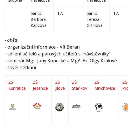
skupina
Havelková
Havelková
pár.uč.
1.A
pár.uč.
1.A
Barbora
Tereza
Kapcová
Olšinová
- oběd
- organizační informace - Vít Beran
- sdílení učitelů a párových učitelů s "návštěvníky"
- seminář Mgr. Jany Kopecké a MgA. Bc. Olgy Králové
- závěr setkání
ZŠ
ZŠ
ZŠ
ZŠ
ZŠ
ZŠ
Kunratice
Jesenice
Jílové
Staňkov
Mnichovice
Pr