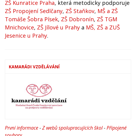
ZŠ Kunratice Praha
, která metodicky podporuje
ZŠ Propojení Sedlčany
,
ZŠ Staňkov
,
MŠ a ZŠ
Tomáše Šobra Písek
,
ZŠ Dobronín
,
ZŠ TGM
Mnichovice
,
ZŠ Jílové u Prahy
a
MŠ, ZŠ a ZUŠ
Jesenice u Prahy
.
KAMARÁDI VZDĚLÁVÁNÍ
První informace
-
Z webů spolupracujících škol
-
Připojené
soubory