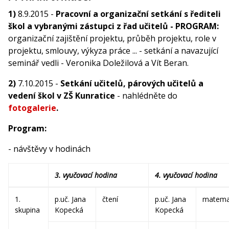
1)
8.9.2015 -
Pracovní a organizační setkání s řediteli
škol a vybranými zástupci z řad učitelů - PROGRAM:
organizační zajištění projektu, průběh projektu, role v
projektu, smlouvy, výkyza práce ... - setkání a navazující
seminář vedli - Veronika Doležilová a Vít Beran.
2)
7.10.2015 -
Setkání učitelů, párových učitelů a
vedení škol v ZŠ Kunratice
- nahlédněte do
fotogalerie
.
Program:
- návštěvy v hodinách
3. vyučovací hodina
4. vyučovací hodina
1.
p.uč. Jana
čtení
p.uč. Jana
matema
skupina
Kopecká
Kopecká