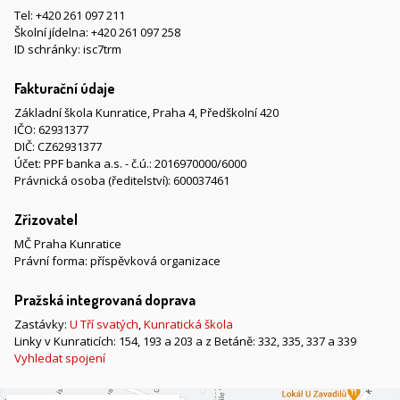
Tel:
+420 261 097 211
Školní jídelna:
+420 261 097 258
ID schránky: isc7trm
Fakturační údaje
Základní škola Kunratice, Praha 4, Předškolní 420
IČO: 62931377
DIČ: CZ62931377
Účet: PPF banka a.s. - č.ú.: 2016970000/6000
Právnická osoba (ředitelství): 600037461
Zřizovatel
MČ Praha Kunratice
Právní forma: příspěvková organizace
Pražská integrovaná doprava
Zastávky:
U Tří svatých
,
Kunratická škola
Linky v Kunraticích: 154, 193 a 203 a z Betáně: 332, 335, 337 a 339
Vyhledat spojení