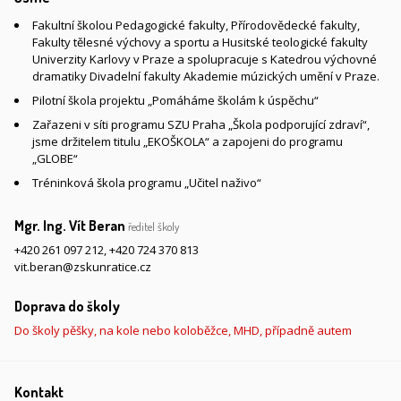
Fakultní školou Pedagogické fakulty, Přírodovědecké fakulty,
Fakulty tělesné výchovy a sportu a Husitské teologické fakulty
Univerzity Karlovy v Praze a spolupracuje s Katedrou výchovné
dramatiky Divadelní fakulty Akademie múzických umění v Praze.
Pilotní škola projektu „Pomáháme školám k úspěchu“
Zařazeni v síti programu SZU Praha „Škola podporující zdraví“,
jsme držitelem titulu „EKOŠKOLA“ a zapojeni do programu
„GLOBE“
Tréninková škola programu „Učitel naživo“
Mgr. Ing. Vít Beran
ředitel školy
+420 261 097 212
,
+420 724 370 813
vit.beran@zskunratice.cz
Doprava do školy
Do školy pěšky, na kole nebo koloběžce, MHD, případně autem
Kontakt