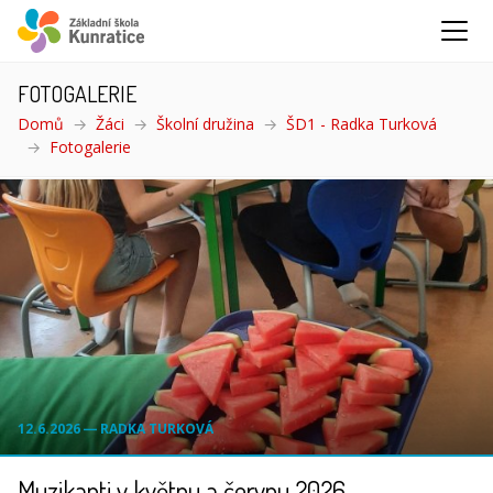
FOTOGALERIE
Domů
Žáci
Školní družina
ŠD1 - Radka Turková
Fotogalerie
(aktuální)
12.6.2026 ― RADKA TURKOVÁ
Muzikanti v květnu a červnu 2026