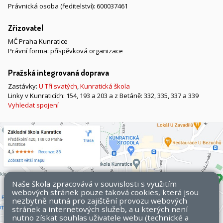
Právnická osoba (ředitelství): 600037461
Zřizovatel
MČ Praha Kunratice
Právní forma: příspěvková organizace
Pražská integrovaná doprava
Zastávky:
U Tří svatých
,
Kunratická škola
Linky v Kunraticích: 154, 193 a 203 a z Betáně: 332, 335, 337 a 339
Vyhledat spojení
Naše škola zpracovává v souvislosti s využitím
webových stránek pouze taková cookies, která jsou
nezbytně nutná pro zajištění provozu webových
stránek a internetových služeb, a u kterých není
nutno získat souhlas uživatele webu (technické a