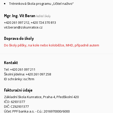
Tréninková škola programu „Učitel naživo“
Mgr. Ing. Vít Beran
ředitel školy
+420 261 097 212
,
+420 724 370 813
vit.beran@zskunratice.cz
Doprava do školy
Do školy pěšky, na kole nebo koloběžce, MHD, případně autem
Kontakt
Tel:
+420 261 097 211
Školní jídelna:
+420 261 097 258
ID schránky: isc7trm
Fakturační údaje
Základní škola Kunratice, Praha 4, Předškolní 420
IČO: 62931377
DIČ: CZ62931377
Účet: PPF banka a.s. - č.ú.: 2016970000/6000