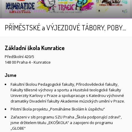
6.10.2025 ― VÍT BERAN
PŘÍMĚSTSKÉ a VÝJEZDOVÉ TÁBORY, POBYTOVÉ AKCE 2025
Základní škola Kunratice
Předškolní 420/5
148 00 Praha 4 - Kunratice
Jsme
Fakultní školou Pedagogické fakulty, Přírodovědecké fakulty,
Fakulty tělesné výchovy a sportu a Husitské teologické fakulty
Univerzity Karlovy v Praze a spolupracuje s Katedrou výchovné
dramatiky Divadelní fakulty Akademie múzických umění v Praze.
Pilotní škola projektu „Pomáháme školám k úspěchu“
Zařazeni v síti programu SZU Praha „Škola podporující zdraví“,
jsme držitelem titulu „EKOŠKOLA“ a zapojeni do programu
„GLOBE“