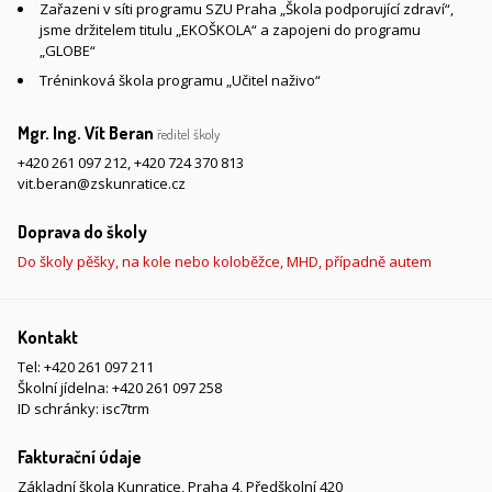
Zařazeni v síti programu SZU Praha „Škola podporující zdraví“,
jsme držitelem titulu „EKOŠKOLA“ a zapojeni do programu
„GLOBE“
Tréninková škola programu „Učitel naživo“
Mgr. Ing. Vít Beran
ředitel školy
+420 261 097 212
,
+420 724 370 813
vit.beran@zskunratice.cz
Doprava do školy
Do školy pěšky, na kole nebo koloběžce, MHD, případně autem
Kontakt
Tel:
+420 261 097 211
Školní jídelna:
+420 261 097 258
ID schránky: isc7trm
Fakturační údaje
Základní škola Kunratice, Praha 4, Předškolní 420