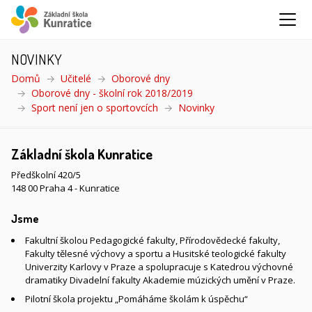
NOVINKY
Domů
Učitelé
Oborové dny
Oborové dny - školní rok 2018/2019
Sport není jen o sportovcích
Novinky
(aktuální)
Základní škola Kunratice
Předškolní 420/5
148 00 Praha 4 - Kunratice
Jsme
Fakultní školou Pedagogické fakulty, Přírodovědecké fakulty,
Fakulty tělesné výchovy a sportu a Husitské teologické fakulty
Univerzity Karlovy v Praze a spolupracuje s Katedrou výchovné
dramatiky Divadelní fakulty Akademie múzických umění v Praze.
Pilotní škola projektu „Pomáháme školám k úspěchu“