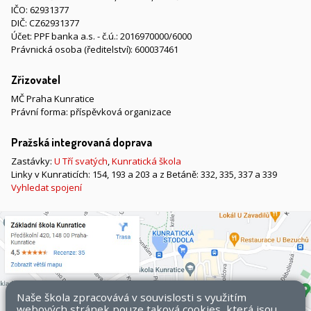
IČO: 62931377
DIČ: CZ62931377
Účet: PPF banka a.s. - č.ú.: 2016970000/6000
Právnická osoba (ředitelství): 600037461
Zřizovatel
MČ Praha Kunratice
Právní forma: příspěvková organizace
Pražská integrovaná doprava
Zastávky:
U Tří svatých
,
Kunratická škola
Linky v Kunraticích: 154, 193 a 203 a z Betáně: 332, 335, 337 a 339
Vyhledat spojení
Naše škola zpracovává v souvislosti s využitím
webových stránek pouze taková cookies, která jsou