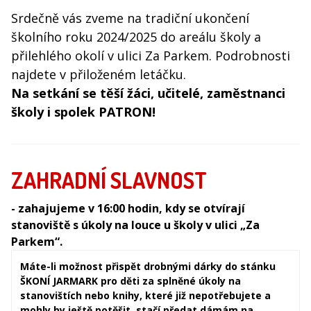
Srdečně vás zveme na tradiční ukončení
školního roku 2024/2025 do areálu školy a
přilehlého okolí v ulici Za Parkem. Podrobnosti
najdete v přiloženém letáčku.
Na setkání se těší žáci, učitelé, zaměstnanci
školy i spolek PATRON!
ZAHRADNÍ SLAVNOST
- zahajujeme v 16:00 hodin, kdy se otvírají
stanoviště s úkoly na louce u školy v ulici „Za
Parkem“.
Máte-li možnost přispět drobnými dárky do stánku
ŠKONÍ JARMARK pro děti za splněné úkoly na
stanovištích nebo knihy, které již nepotřebujete a
mohly by ještě potěšit, stačí předat dámám na