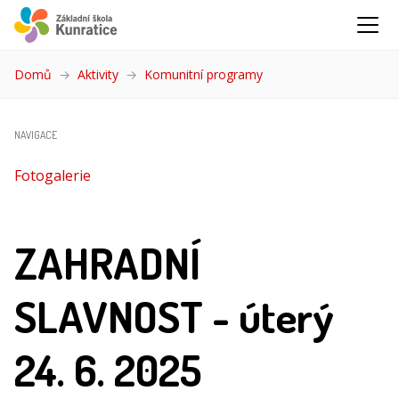
Domů
Aktivity
Komunitní programy
(aktuální)
NAVIGACE
Fotogalerie
ZAHRADNÍ
SLAVNOST - úterý
24. 6. 2025