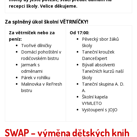
recepci školy. Velice děkujeme.
Za splněný úkol školní VĚTRNÍČKY!
Za větrníček nebo za
Od 17:00:
peníz:
Pěvecký sbor žáků
Tvořivé dílničky
školy
Domácí pohoštění v
Taneční kroužek
rodičovském bistru
DanceExpert
Jarmark s
Bývalí absolventi
odměnami
Tanečních kurzů naší
Párek v rohlíku
školy
Malinovka v ReFresh
Taneční skupina A. D.
bistru
A.
Školní kapela
VYMLETO
Vystoupení s JOJO
SWAP – výměna dětských knih