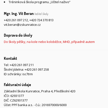
Tréninková škola programu „Učitel naživo“
Mgr. Ing. Vít Beran
ředitel školy
+420 261 097 212
,
+420 724 370 813
vit.beran@zskunratice.cz
Doprava do školy
Do školy pěšky, na kole nebo koloběžce, MHD, případně autem
Kontakt
Tel:
+420 261 097 211
Školní jídelna:
+420 261 097 258
ID schránky: isc7trm
Fakturační údaje
Základní škola Kunratice, Praha 4, Předškolní 420
IČO: 62931377
DIČ: CZ62931377
Účet: PPF banka a.s. - č.ú.: 2016970000/6000