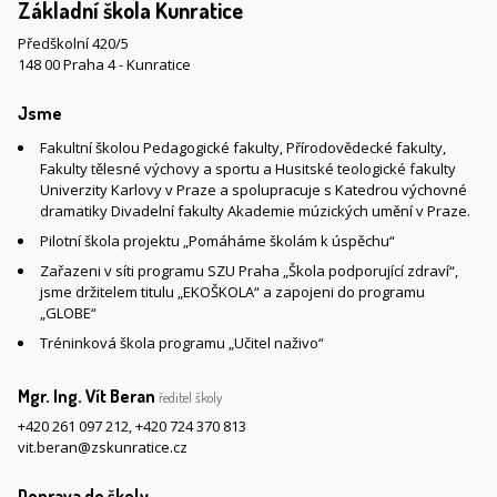
Základní škola Kunratice
Předškolní 420/5
148 00 Praha 4 - Kunratice
Jsme
Fakultní školou Pedagogické fakulty, Přírodovědecké fakulty,
Fakulty tělesné výchovy a sportu a Husitské teologické fakulty
Univerzity Karlovy v Praze a spolupracuje s Katedrou výchovné
dramatiky Divadelní fakulty Akademie múzických umění v Praze.
Pilotní škola projektu „Pomáháme školám k úspěchu“
Zařazeni v síti programu SZU Praha „Škola podporující zdraví“,
jsme držitelem titulu „EKOŠKOLA“ a zapojeni do programu
„GLOBE“
Tréninková škola programu „Učitel naživo“
Mgr. Ing. Vít Beran
ředitel školy
+420 261 097 212
,
+420 724 370 813
vit.beran@zskunratice.cz
Doprava do školy