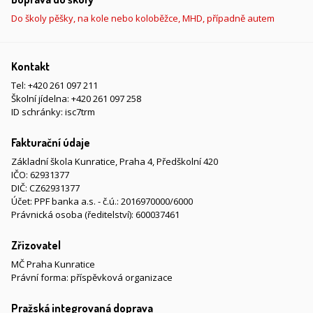
Do školy pěšky, na kole nebo koloběžce, MHD, případně autem
Kontakt
Tel:
+420 261 097 211
Školní jídelna:
+420 261 097 258
ID schránky: isc7trm
Fakturační údaje
Základní škola Kunratice, Praha 4, Předškolní 420
IČO: 62931377
DIČ: CZ62931377
Účet: PPF banka a.s. - č.ú.: 2016970000/6000
Právnická osoba (ředitelství): 600037461
Zřizovatel
MČ Praha Kunratice
Právní forma: příspěvková organizace
Pražská integrovaná doprava