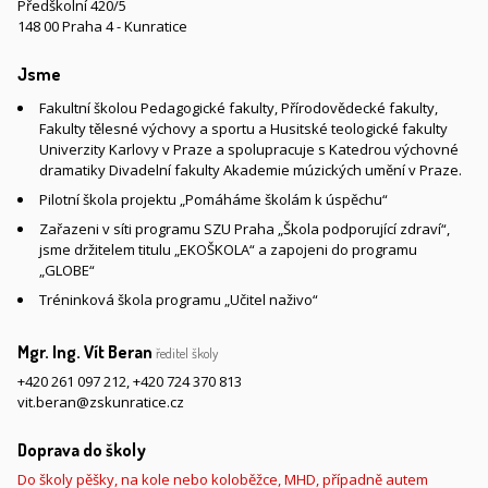
Předškolní 420/5
148 00 Praha 4 - Kunratice
Jsme
Fakultní školou Pedagogické fakulty, Přírodovědecké fakulty,
Fakulty tělesné výchovy a sportu a Husitské teologické fakulty
Univerzity Karlovy v Praze a spolupracuje s Katedrou výchovné
dramatiky Divadelní fakulty Akademie múzických umění v Praze.
Pilotní škola projektu „Pomáháme školám k úspěchu“
Zařazeni v síti programu SZU Praha „Škola podporující zdraví“,
jsme držitelem titulu „EKOŠKOLA“ a zapojeni do programu
„GLOBE“
Tréninková škola programu „Učitel naživo“
Mgr. Ing. Vít Beran
ředitel školy
+420 261 097 212
,
+420 724 370 813
vit.beran@zskunratice.cz
Doprava do školy
Do školy pěšky, na kole nebo koloběžce, MHD, případně autem