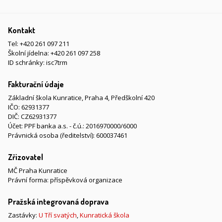
Kontakt
Tel:
+420 261 097 211
Školní jídelna:
+420 261 097 258
ID schránky: isc7trm
Fakturační údaje
Základní škola Kunratice, Praha 4, Předškolní 420
IČO: 62931377
DIČ: CZ62931377
Účet: PPF banka a.s. - č.ú.: 2016970000/6000
Právnická osoba (ředitelství): 600037461
Zřizovatel
MČ Praha Kunratice
Právní forma: příspěvková organizace
Pražská integrovaná doprava
Zastávky:
U Tří svatých
,
Kunratická škola