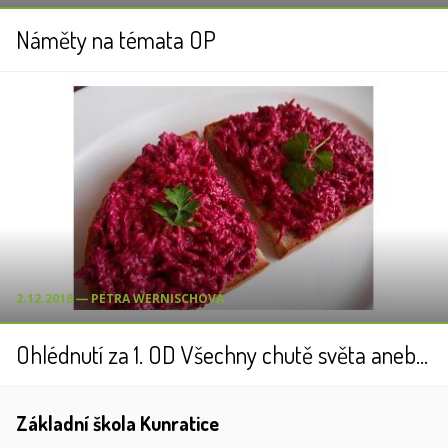
Náměty na témata OP
2.12.2018 ― PETRA WERNISCHOVÁ
Ohlédnutí za 1. OD Všechny chutě světa aneb kdo šetří, má za jedna
Základní škola Kunratice