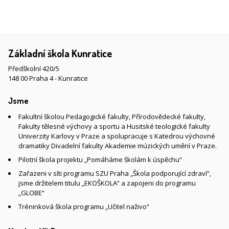
Základní škola Kunratice
Předškolní 420/5
148 00 Praha 4 - Kunratice
Jsme
Fakultní školou Pedagogické fakulty, Přírodovědecké fakulty,
Fakulty tělesné výchovy a sportu a Husitské teologické fakulty
Univerzity Karlovy v Praze a spolupracuje s Katedrou výchovné
dramatiky Divadelní fakulty Akademie múzických umění v Praze.
Pilotní škola projektu „Pomáháme školám k úspěchu“
Zařazeni v síti programu SZU Praha „Škola podporující zdraví“,
jsme držitelem titulu „EKOŠKOLA“ a zapojeni do programu
„GLOBE“
Tréninková škola programu „Učitel naživo“