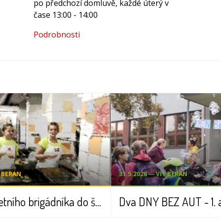
po předchozí domluvě, každé úterý v
čase 13:00 - 14:00
Podrobnosti
T BERAN
31.5.2026 ― VÍT BERAN
Hledáme letního brigádníka do školní jídelny (příměstské tábory)