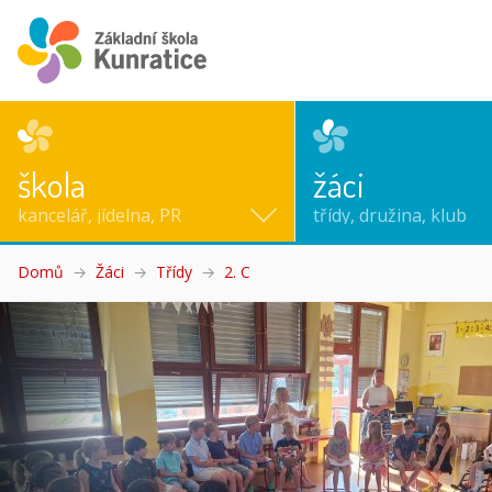
škola
žáci
kancelář, jídelna, PR
třídy, družina, klub
Domů
Žáci
Třídy
2. C
(aktuální)