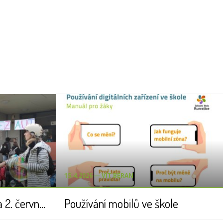
15.4.2026 ― VÍT BERAN
Dva DNY BEZ AUT - 1. a 2. června 2026
Používání mobilů ve škole