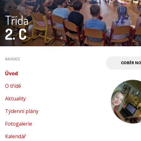
Třída
2. C
NAVIGACE
ODBĚR NO
Úvod
(aktuální)
O třídě
Aktuality
Týdenní plány
Fotogalerie
Kalendář