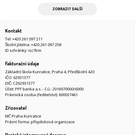
ZOBRAZIT DALŠÍ
Kontakt
Tel:
+420 261 097 211
Školní jídelna:
+420 261 097 258
ID schránky: isc7trm
Fakturační údaje
Základní škola Kunratice, Praha 4, Předškolní 420
IČO: 62931377
DIČ: CZ62931377
Účet: PPF banka a.s. - č.ú.: 2016970000/6000
Právnická osoba (ředitelství): 600037461
Zřizovatel
MČ Praha Kunratice
Právní forma: příspěvková organizace
Pražská integrovaná doprava