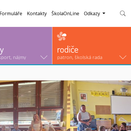
Formuláře
Kontakty
ŠkolaOnLine
Odkazy
Zobraz
ty
rodiče
sport, nájmy
patron, školská rada