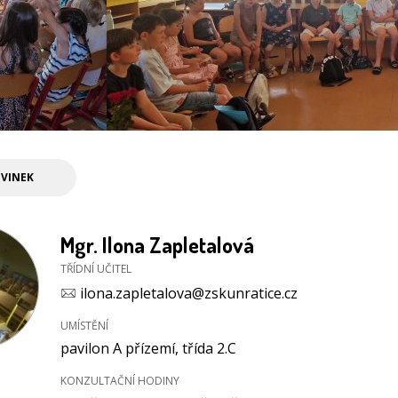
VINEK
Mgr. Ilona Zapletalová
TŘÍDNÍ UČITEL
ilona.zapletalova@zskunratice.cz
UMÍSTĚNÍ
pavilon A přízemí, třída 2.C
KONZULTAČNÍ HODINY