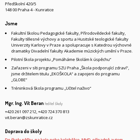
Předškolní 420/5
148 00 Praha 4 - Kunratice
Jsme
Fakultní školou Pedagogické fakulty, Přírodovědecké fakulty,
Fakulty tělesné výchovy a sportu a Husitské teologické fakulty
Univerzity Karlovy v Praze a spolupracuje s Katedrou výchovné
dramatiky Divadelní fakulty Akademie múzických umění v Praze.
Pilotní škola projektu „Pomáháme školám k úspěchu“
Zařazeni v síti programu SZU Praha „Škola podporující zdraví“,
jsme držitelem titulu „EKOŠKOLA“ a zapojeni do programu
„GLOBE“
Tréninková škola programu „Učitel naživo“
Mgr. Ing. Vít Beran
ředitel školy
+420 261 097 212
,
+420 724 370 813
vit.beran@zskunratice.cz
Doprava do školy
Do školy pěšky, na kole nebo koloběžce, MHD, případně autem