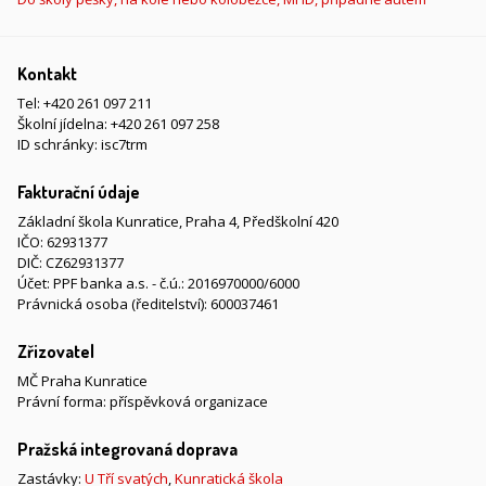
Kontakt
Tel:
+420 261 097 211
Školní jídelna:
+420 261 097 258
ID schránky: isc7trm
Fakturační údaje
Základní škola Kunratice, Praha 4, Předškolní 420
IČO: 62931377
DIČ: CZ62931377
Účet: PPF banka a.s. - č.ú.: 2016970000/6000
Právnická osoba (ředitelství): 600037461
Zřizovatel
MČ Praha Kunratice
Právní forma: příspěvková organizace
Pražská integrovaná doprava
Zastávky:
U Tří svatých
,
Kunratická škola