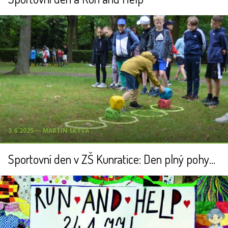
3.6.2025 ― MARTIN SKÝVA
Sportovní den v ZŠ Kunratice: Den plný pohybu, soutěží a týmové spolupráce