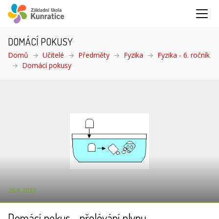
DOMÁCÍ POKUSY
Domů
Učitelé
Předměty
Fyzika
Fyzika - 6. ročník
Domácí pokusy
(aktuální)
20.9.2022
Domácí pokus - přelévání plynu