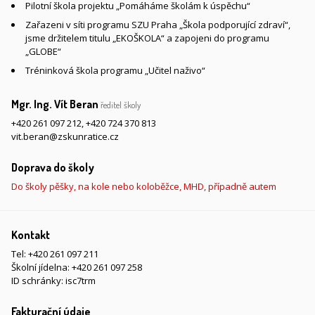
Pilotní škola projektu „Pomáháme školám k úspěchu“
Zařazeni v síti programu SZU Praha „Škola podporující zdraví“,
jsme držitelem titulu „EKOŠKOLA“ a zapojeni do programu
„GLOBE“
Tréninková škola programu „Učitel naživo“
Mgr. Ing. Vít Beran
ředitel školy
+420 261 097 212
,
+420 724 370 813
vit.beran@zskunratice.cz
Doprava do školy
Do školy pěšky, na kole nebo koloběžce, MHD, případně autem
Kontakt
Tel:
+420 261 097 211
Školní jídelna:
+420 261 097 258
ID schránky: isc7trm
Fakturační údaje