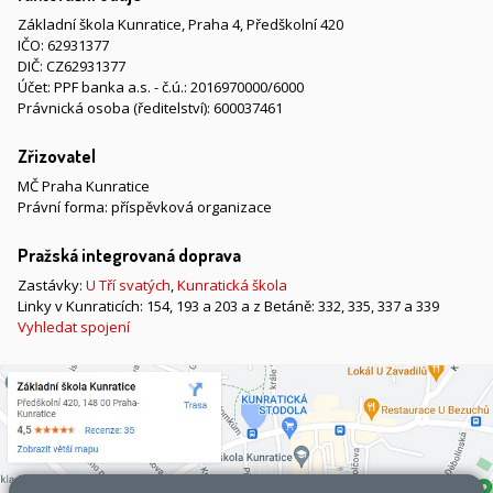
Základní škola Kunratice, Praha 4, Předškolní 420
IČO: 62931377
DIČ: CZ62931377
Účet: PPF banka a.s. - č.ú.: 2016970000/6000
Právnická osoba (ředitelství): 600037461
Zřizovatel
MČ Praha Kunratice
Právní forma: příspěvková organizace
Pražská integrovaná doprava
Zastávky:
U Tří svatých
,
Kunratická škola
Linky v Kunraticích: 154, 193 a 203 a z Betáně: 332, 335, 337 a 339
Vyhledat spojení