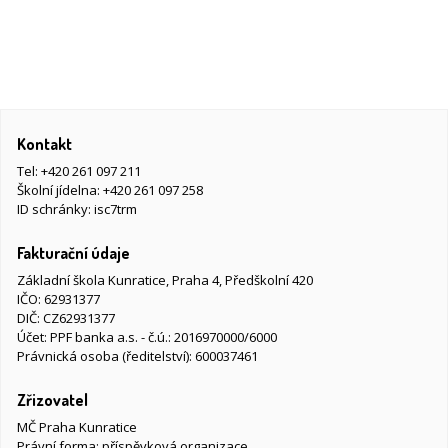
Kontakt
Tel:
+420 261 097 211
Školní jídelna:
+420 261 097 258
ID schránky: isc7trm
Fakturační údaje
Základní škola Kunratice, Praha 4, Předškolní 420
IČO: 62931377
DIČ: CZ62931377
Účet: PPF banka a.s. - č.ú.: 2016970000/6000
Právnická osoba (ředitelství): 600037461
Zřizovatel
MČ Praha Kunratice
Právní forma: příspěvková organizace