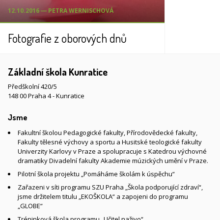
12.10.2016 ― PETRA WERNISCHOVÁ
Fotografie z oborových dnů
Základní škola Kunratice
Předškolní 420/5
148 00 Praha 4 - Kunratice
Jsme
Fakultní školou Pedagogické fakulty, Přírodovědecké fakulty,
Fakulty tělesné výchovy a sportu a Husitské teologické fakulty
Univerzity Karlovy v Praze a spolupracuje s Katedrou výchovné
dramatiky Divadelní fakulty Akademie múzických umění v Praze.
Pilotní škola projektu „Pomáháme školám k úspěchu“
Zařazeni v síti programu SZU Praha „Škola podporující zdraví“,
jsme držitelem titulu „EKOŠKOLA“ a zapojeni do programu
„GLOBE“
Tréninková škola programu „Učitel naživo“