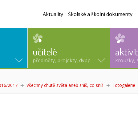
Aktuality
Školské a školní dokumenty
učitelé
aktivi
předměty, projekty, dvpp
kroužky, 
2016/2017
Všechny chutě světa aneb sníš, co sníš
Fotogalerie
(