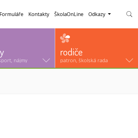
Formuláře
Kontakty
ŠkolaOnLine
Odkazy
Zobraz
ty
rodiče
sport, nájmy
patron, školská rada
aktuální)