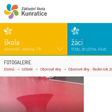
škola
žáci
kancelář, jídelna, PR
třídy, družina, klub
FOTOGALERIE
Domů
Učitelé
Oborové dny
Oborové dny - školní rok 