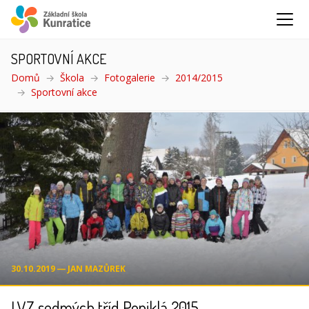
SPORTOVNÍ AKCE
Domů
Škola
Fotogalerie
2014/2015
Sportovní akce
(aktuální)
30.10.2019 ― JAN MAZŮREK
LVZ sedmých tříd Poniklá 2015