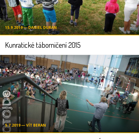
15.9.2019 ― DANIEL DURAN
Kunratické táborničení 2015
5.7.2019 ― VÍT BERAN