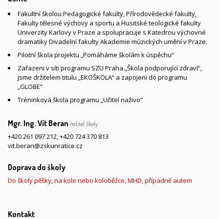
Fakultní školou Pedagogické fakulty, Přírodovědecké fakulty,
Fakulty tělesné výchovy a sportu a Husitské teologické fakulty
Univerzity Karlovy v Praze a spolupracuje s Katedrou výchovné
dramatiky Divadelní fakulty Akademie múzických umění v Praze.
Pilotní škola projektu „Pomáháme školám k úspěchu“
Zařazeni v síti programu SZU Praha „Škola podporující zdraví“,
jsme držitelem titulu „EKOŠKOLA“ a zapojeni do programu
„GLOBE“
Tréninková škola programu „Učitel naživo“
Mgr. Ing. Vít Beran
ředitel školy
+420 261 097 212
,
+420 724 370 813
vit.beran@zskunratice.cz
Doprava do školy
Do školy pěšky, na kole nebo koloběžce, MHD, případně autem
Kontakt