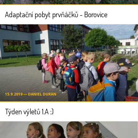
Adaptační pobyt prvňáčků - Borovice
15.9.2019 ― DANIEL DURAN
Týden výletů 1.A :)