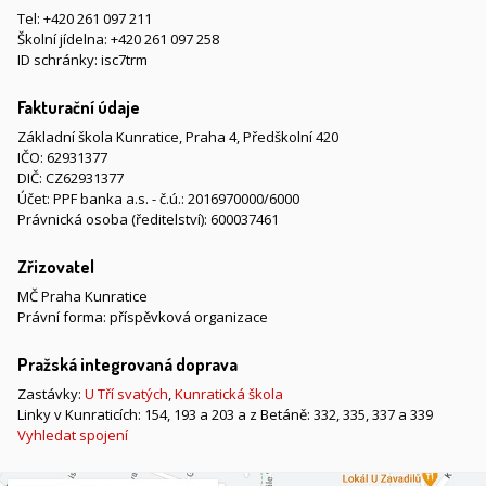
Tel:
+420 261 097 211
Školní jídelna:
+420 261 097 258
ID schránky: isc7trm
Fakturační údaje
Základní škola Kunratice, Praha 4, Předškolní 420
IČO: 62931377
DIČ: CZ62931377
Účet: PPF banka a.s. - č.ú.: 2016970000/6000
Právnická osoba (ředitelství): 600037461
Zřizovatel
MČ Praha Kunratice
Právní forma: příspěvková organizace
Pražská integrovaná doprava
Zastávky:
U Tří svatých
,
Kunratická škola
Linky v Kunraticích: 154, 193 a 203 a z Betáně: 332, 335, 337 a 339
Vyhledat spojení