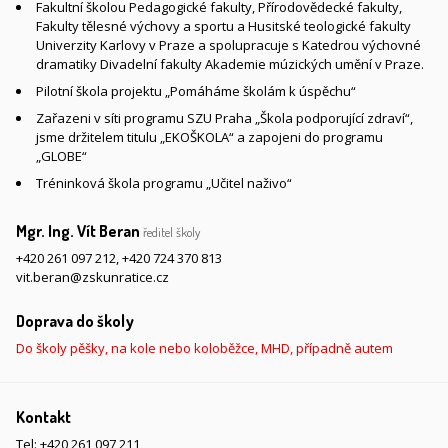
Fakultní školou Pedagogické fakulty, Přírodovědecké fakulty,
Fakulty tělesné výchovy a sportu a Husitské teologické fakulty
Univerzity Karlovy v Praze a spolupracuje s Katedrou výchovné
dramatiky Divadelní fakulty Akademie múzických umění v Praze.
Pilotní škola projektu „Pomáháme školám k úspěchu“
Zařazeni v síti programu SZU Praha „Škola podporující zdraví“,
jsme držitelem titulu „EKOŠKOLA“ a zapojeni do programu
„GLOBE“
Tréninková škola programu „Učitel naživo“
Mgr. Ing. Vít Beran
ředitel školy
+420 261 097 212
,
+420 724 370 813
vit.beran@zskunratice.cz
Doprava do školy
Do školy pěšky, na kole nebo koloběžce, MHD, případně autem
Kontakt
Tel:
+420 261 097 211