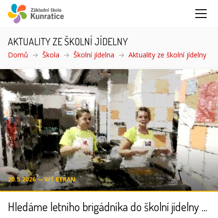
AKTUALITY ZE ŠKOLNÍ JÍDELNY
Domů
Škola
Školní jídelna
Aktuality ze školní jídelny
(akt
20.5.2026 ― VÍT BERAN
Hledáme letního brigádníka do školní jídelny (příměstské tábory)