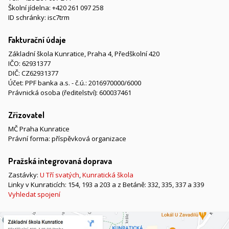
Školní jídelna:
+420 261 097 258
ID schránky: isc7trm
Fakturační údaje
Základní škola Kunratice, Praha 4, Předškolní 420
IČO: 62931377
DIČ: CZ62931377
Účet: PPF banka a.s. - č.ú.: 2016970000/6000
Právnická osoba (ředitelství): 600037461
Zřizovatel
MČ Praha Kunratice
Právní forma: příspěvková organizace
Pražská integrovaná doprava
Zastávky:
U Tří svatých
,
Kunratická škola
Linky v Kunraticích: 154, 193 a 203 a z Betáně: 332, 335, 337 a 339
Vyhledat spojení