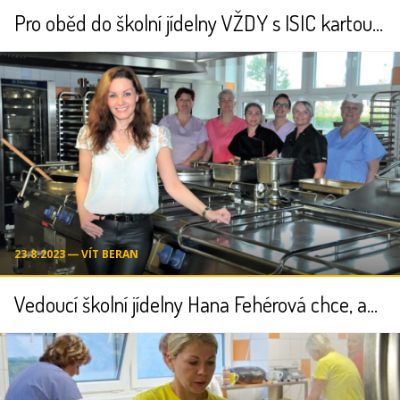
Pro oběd do školní jídelny VŽDY s ISIC kartou nebo Lítačkou nebo identifikační kartou či čipem
23.8.2023 ― VÍT BERAN
Vedoucí školní jídelny Hana Fehérová chce, aby byli strávníci spokojeni