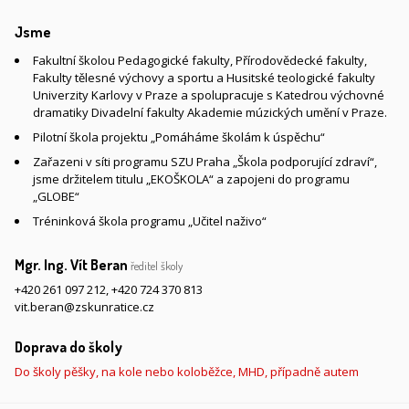
Jsme
Fakultní školou Pedagogické fakulty, Přírodovědecké fakulty,
Fakulty tělesné výchovy a sportu a Husitské teologické fakulty
Univerzity Karlovy v Praze a spolupracuje s Katedrou výchovné
dramatiky Divadelní fakulty Akademie múzických umění v Praze.
Pilotní škola projektu „Pomáháme školám k úspěchu“
Zařazeni v síti programu SZU Praha „Škola podporující zdraví“,
jsme držitelem titulu „EKOŠKOLA“ a zapojeni do programu
„GLOBE“
Tréninková škola programu „Učitel naživo“
Mgr. Ing. Vít Beran
ředitel školy
+420 261 097 212
,
+420 724 370 813
vit.beran@zskunratice.cz
Doprava do školy
Do školy pěšky, na kole nebo koloběžce, MHD, případně autem