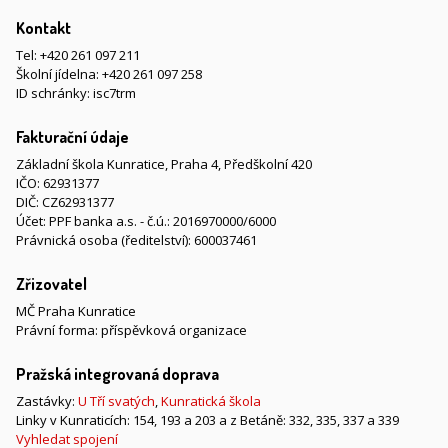
Kontakt
Tel:
+420 261 097 211
Školní jídelna:
+420 261 097 258
ID schránky: isc7trm
Fakturační údaje
Základní škola Kunratice, Praha 4, Předškolní 420
IČO: 62931377
DIČ: CZ62931377
Účet: PPF banka a.s. - č.ú.: 2016970000/6000
Právnická osoba (ředitelství): 600037461
Zřizovatel
MČ Praha Kunratice
Právní forma: příspěvková organizace
Pražská integrovaná doprava
Zastávky:
U Tří svatých
,
Kunratická škola
Linky v Kunraticích: 154, 193 a 203 a z Betáně: 332, 335, 337 a 339
Vyhledat spojení