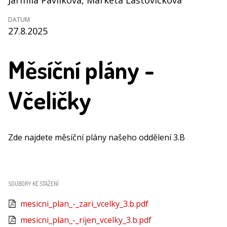
Jarmila Pavlíková
, Markéta Laštovičková
DATUM
27.8.2025
Měsíční plány -
Včeličky
Zde najdete měsíční plány našeho oddělení 3.B
SOUBORY KE STAŽENÍ
mesicni_plan_-_zari_vcelky_3.b.pdf
mesicni_plan_-_rijen_vcelky_3.b.pdf