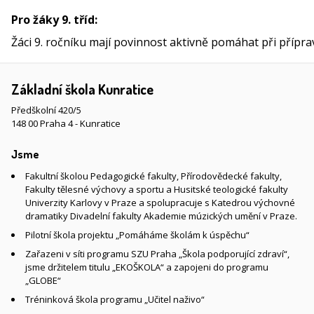
Pro žáky 9. tříd:
Žáci 9. ročníku mají povinnost aktivně pomáhat při přípr
Základní škola Kunratice
Předškolní 420/5
148 00 Praha 4 - Kunratice
Jsme
Fakultní školou Pedagogické fakulty, Přírodovědecké fakulty,
Fakulty tělesné výchovy a sportu a Husitské teologické fakulty
Univerzity Karlovy v Praze a spolupracuje s Katedrou výchovné
dramatiky Divadelní fakulty Akademie múzických umění v Praze.
Pilotní škola projektu „Pomáháme školám k úspěchu“
Zařazeni v síti programu SZU Praha „Škola podporující zdraví“,
jsme držitelem titulu „EKOŠKOLA“ a zapojeni do programu
„GLOBE“
Tréninková škola programu „Učitel naživo“