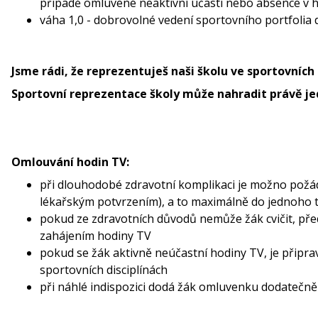
případě omluvené neaktivní účasti nebo absence v h
váha 1,0 - dobrovolné vedení sportovního portfolia d
Jsme rádi, že reprezentuješ naši školu ve sportovních 
Sportovní reprezentace školy může nahradit právě je
Omlouvání hodin TV:
při dlouhodobé zdravotní komplikaci je možno požá
lékařským potvrzením), a to maximálně do jednoho t
pokud ze zdravotních důvodů nemůže žák cvičit, př
zahájením hodiny TV
pokud se žák aktivně neúčastní hodiny TV, je připra
sportovních disciplínách
při náhlé indispozici dodá žák omluvenku dodatečně