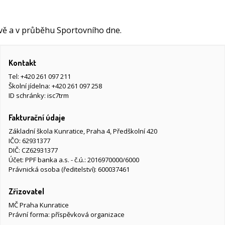
avě a v průběhu Sportovního dne.
Kontakt
Tel:
+420 261 097 211
Školní jídelna:
+420 261 097 258
ID schránky: isc7trm
Fakturační údaje
Základní škola Kunratice, Praha 4, Předškolní 420
IČO: 62931377
DIČ: CZ62931377
Účet: PPF banka a.s. - č.ú.: 2016970000/6000
Právnická osoba (ředitelství): 600037461
Zřizovatel
MČ Praha Kunratice
Právní forma: příspěvková organizace