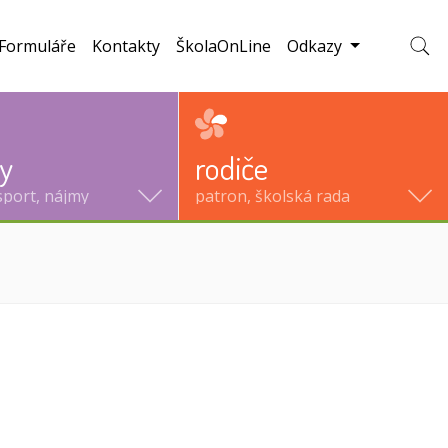
Formuláře
Kontakty
ŠkolaOnLine
Odkazy
Zobraz
ty
rodiče
sport, nájmy
patron, školská rada