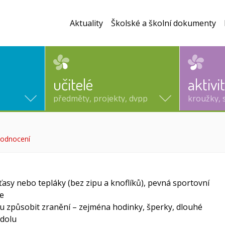
Aktuality
Školské a školní dokumenty
učitelé
aktivi
předměty, projekty, dvpp
kroužky, 
 hodnocení
(aktuální)
raťasy nebo tepláky (bez zipu a knoflíků), pevná sportovní
te
 způsobit zranění – zejména hodinky, šperky, dlouhé
rdolu