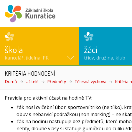
škola
žáci
kancelář, jídelna, PR
třídy, družina, klub
KRITÉRIA HODNOCENÍ
Domů
Učitelé
Předměty
Tělesná výchova
Kritéria
Pravidla pro aktivní účast na hodině TV:
žák nosí cvičební úbor: sportovní triko (ne tílko), k
obuv s nebarvicí podrážkou (non marking) – ne ska
žák na hodinu nastupuje bez předmětů, které mohou
nehty, dlouhé vlasy si stahuje gumičkou do culíku/d