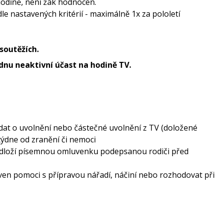
odině, není žák hodnocen.
le nastavených kritérií - maximálně 1x za pololetí
soutěžích.
dnu neaktivní účast na hodině TV.
dat o uvolnění nebo částečné uvolnění z TV (doložené
ýdne od zranění či nemoci
edloží písemnou omluvenku podepsanou rodiči před
ven pomoci s přípravou nářadí, náčiní nebo rozhodovat při