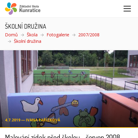
ŠKOLNÍ DRUŽINA
Domů
Škola
Fotogalerie
2007/2008
Školní družina
(aktuální)
4.7.2019 ― IVANA PAŘÍZKOVÁ
Malování zídek před školou - červen 2008