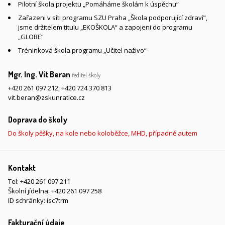
Pilotní škola projektu „Pomáháme školám k úspěchu“
Zařazeni v síti programu SZU Praha „Škola podporující zdraví“,
jsme držitelem titulu „EKOŠKOLA“ a zapojeni do programu
„GLOBE“
Tréninková škola programu „Učitel naživo“
Mgr. Ing. Vít Beran
ředitel školy
+420 261 097 212
,
+420 724 370 813
vit.beran@zskunratice.cz
Doprava do školy
Do školy pěšky, na kole nebo koloběžce, MHD, případně autem
Kontakt
Tel:
+420 261 097 211
Školní jídelna:
+420 261 097 258
ID schránky: isc7trm
Fakturační údaje