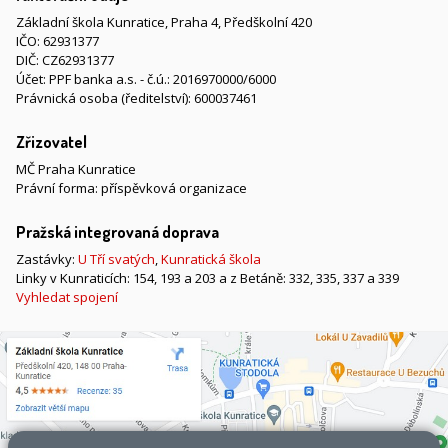
Základní škola Kunratice, Praha 4, Předškolní 420
IČO: 62931377
DIČ: CZ62931377
Účet: PPF banka a.s. - č.ú.: 2016970000/6000
Právnická osoba (ředitelství): 600037461
Zřizovatel
MČ Praha Kunratice
Právní forma: příspěvková organizace
Pražská integrovaná doprava
Zastávky:
U Tří svatých
,
Kunratická škola
Linky v Kunraticích: 154, 193 a 203 a z Betáně: 332, 335, 337 a 339
Vyhledat spojení