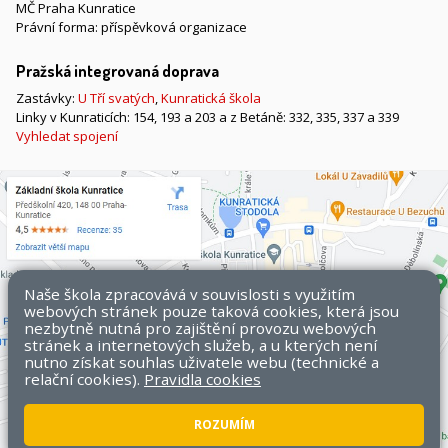
MČ Praha Kunratice
Právní forma: příspěvková organizace
Pražská integrovaná doprava
Zastávky:
U Tří svatých
,
Kunratická škola
Linky v Kunraticích: 154, 193 a 203 a z Betáně: 332, 335, 337 a 339
Vyhledat spojení
Naše škola zpracovává v souvislosti s využitím
webových stránek pouze taková cookies, která jsou
nezbytně nutná pro zajištění provozu webových
stránek a internetových služeb, a u kterých není
nutno získat souhlas uživatele webu (technické a
relační cookies).
Pravidla cookies
ROZUMÍM
Všechna práva vyhrazena. Copyright © 2026 ZŠ Kunratice.
Mapa