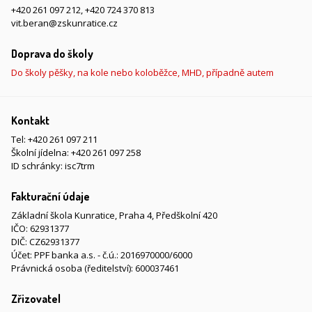
+420 261 097 212
,
+420 724 370 813
vit.beran@zskunratice.cz
Doprava do školy
Do školy pěšky, na kole nebo koloběžce, MHD, případně autem
Kontakt
Tel:
+420 261 097 211
Školní jídelna:
+420 261 097 258
ID schránky: isc7trm
Fakturační údaje
Základní škola Kunratice, Praha 4, Předškolní 420
IČO: 62931377
DIČ: CZ62931377
Účet: PPF banka a.s. - č.ú.: 2016970000/6000
Právnická osoba (ředitelství): 600037461
Zřizovatel