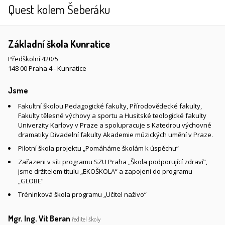
Quest kolem Šeberáku
Základní škola Kunratice
Předškolní 420/5
148 00 Praha 4 - Kunratice
Jsme
Fakultní školou Pedagogické fakulty, Přírodovědecké fakulty,
Fakulty tělesné výchovy a sportu a Husitské teologické fakulty
Univerzity Karlovy v Praze a spolupracuje s Katedrou výchovné
dramatiky Divadelní fakulty Akademie múzických umění v Praze.
Pilotní škola projektu „Pomáháme školám k úspěchu“
Zařazeni v síti programu SZU Praha „Škola podporující zdraví“,
jsme držitelem titulu „EKOŠKOLA“ a zapojeni do programu
„GLOBE“
Tréninková škola programu „Učitel naživo“
Mgr. Ing. Vít Beran
ředitel školy