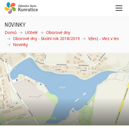
NOVINKY
Domů
Učitelé
Oborové dny
Oborové dny - školní rok 2018/2019
V(les) - Vlez v les
Novinky
(aktuální)
5.5.2022 ― TEREZA DOUDOVÁ