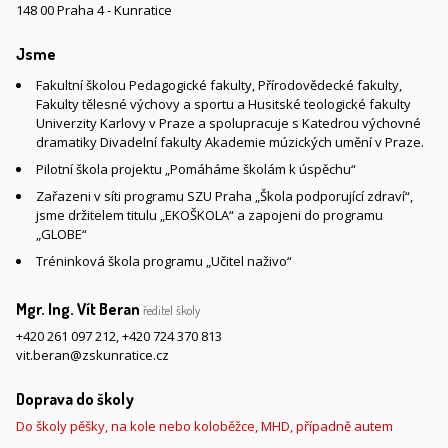
148 00 Praha 4 - Kunratice
Jsme
Fakultní školou Pedagogické fakulty, Přírodovědecké fakulty,
Fakulty tělesné výchovy a sportu a Husitské teologické fakulty
Univerzity Karlovy v Praze a spolupracuje s Katedrou výchovné
dramatiky Divadelní fakulty Akademie múzických umění v Praze.
Pilotní škola projektu „Pomáháme školám k úspěchu“
Zařazeni v síti programu SZU Praha „Škola podporující zdraví“,
jsme držitelem titulu „EKOŠKOLA“ a zapojeni do programu
„GLOBE“
Tréninková škola programu „Učitel naživo“
Mgr. Ing. Vít Beran
ředitel školy
+420 261 097 212
,
+420 724 370 813
vit.beran@zskunratice.cz
Doprava do školy
Do školy pěšky, na kole nebo koloběžce, MHD, případně autem