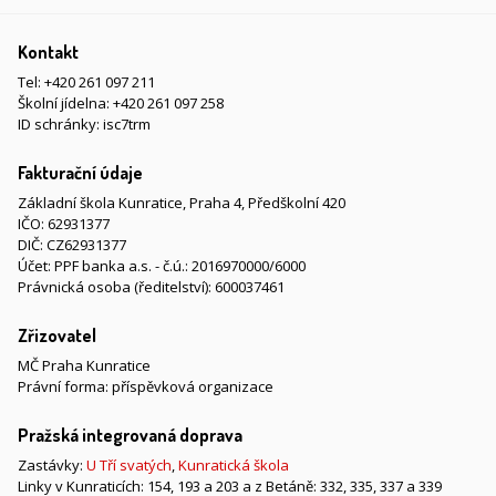
Kontakt
Tel:
+420 261 097 211
Školní jídelna:
+420 261 097 258
ID schránky: isc7trm
Fakturační údaje
Základní škola Kunratice, Praha 4, Předškolní 420
IČO: 62931377
DIČ: CZ62931377
Účet: PPF banka a.s. - č.ú.: 2016970000/6000
Právnická osoba (ředitelství): 600037461
Zřizovatel
MČ Praha Kunratice
Právní forma: příspěvková organizace
Pražská integrovaná doprava
Zastávky:
U Tří svatých
,
Kunratická škola
Linky v Kunraticích: 154, 193 a 203 a z Betáně: 332, 335, 337 a 339