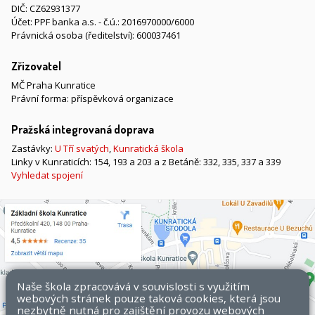
DIČ: CZ62931377
Účet: PPF banka a.s. - č.ú.: 2016970000/6000
Právnická osoba (ředitelství): 600037461
Zřizovatel
MČ Praha Kunratice
Právní forma: příspěvková organizace
Pražská integrovaná doprava
Zastávky:
U Tří svatých
,
Kunratická škola
Linky v Kunraticích: 154, 193 a 203 a z Betáně: 332, 335, 337 a 339
Vyhledat spojení
Naše škola zpracovává v souvislosti s využitím
webových stránek pouze taková cookies, která jsou
nezbytně nutná pro zajištění provozu webových