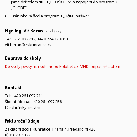
jsme držitelem titulu „EKOŠKOLA“ a zapojeni do programu
„GLOBE“
Tréninková škola programu „Učitel naživo“
Mgr. Ing. Vít Beran
ředitel školy
+420 261 097 212
,
+420 724 370 813
vit.beran@zskunratice.cz
Doprava do školy
Do školy pěšky, na kole nebo koloběžce, MHD, případně autem
Kontakt
Tel:
+420 261 097 211
Školní jídelna:
+420 261 097 258
ID schránky: isc7trm
Fakturační údaje
Základní škola Kunratice, Praha 4, Předškolní 420
IČO: 62931377