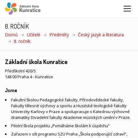
8. ROČNÍK
Domů
Učitelé
Předměty
Český jazyk a literatura
8. ročník
(aktuální)
Základní škola Kunratice
Předškolní 420/5
148 00 Praha 4 - Kunratice
Jsme
Fakultní školou Pedagogické fakulty, Přírodovědecké fakulty,
Fakulty tělesné výchovy a sportu a Husitské teologické fakulty
Univerzity Karlovy v Praze a spolupracuje s Katedrou výchovné
dramatiky Divadelní fakulty Akademie múzických umění v Praze.
Pilotní škola projektu „Pomáháme školám k úspěchu“
Zařazeni v síti programu SZU Praha „Škola podporující zdraví“,